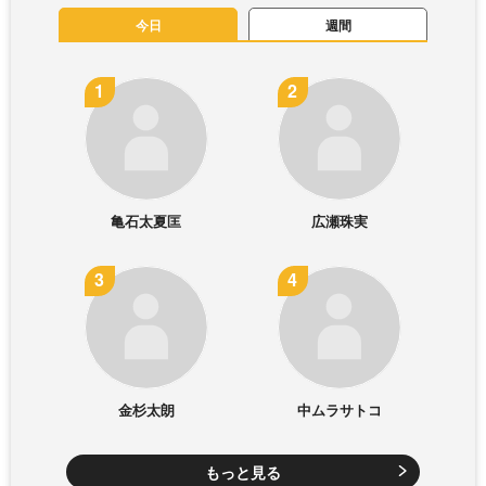
今日
週間
亀石太夏匡
広瀬珠実
金杉太朗
中ムラサトコ
もっと見る