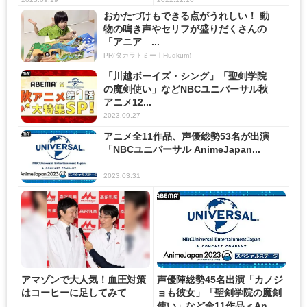
おかたづけもできる点がうれしい！ 動
物の鳴き声やセリフが盛りだくさんの
「アニア ...
PR(タカラトミー｜Hugkum)
「川越ボーイズ・シング」「聖剣学院
の魔剣使い」などNBCユニバーサル秋
アニメ12...
2023.09.27
アニメ全11作品、声優総勢53名が出演
「NBCユニバーサル AnimeJapan...
2023.03.31
アマゾンで大人気！血圧対策
声優陣総勢45名出演「カノジ
はコーヒーに足してみて
ョも彼女」「聖剣学院の魔剣
使い」など全11作品＜An...