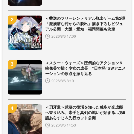
＜葬送のフリーレン＞リアル脱出ゲーム第2弾
「魔族潜む村からの脱出」描き下ろしビジュ
アル公開 大阪・愛知・福岡開催も決定
2026/8/6 17:00
＜スター・ウォーズ＞圧倒的なアクション＆
映像美で描く少女の成長 “日本発”SWアニメ
ーションの原点を振り返る
2026/8/6 8:10
＜刃牙道＞武蔵の復活を知った独歩が光成邸
へ乗り込み、素手と真剣の戦いが始まる…第6
話あらすじ＆先行カット公開
2026/8/6 14:53