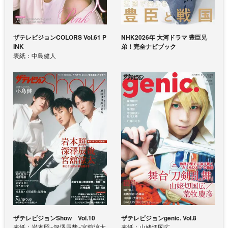
ザテレビジョンCOLORS Vol.61 P
NHK2026年 大河ドラマ 豊臣兄
INK
弟！完全ナビブック
表紙：中島健人
ザテレビジョンShow Vol.10
ザテレビジョンgenic. Vol.8
表紙：岩本照×深澤辰哉×宮舘涼太
表紙：山姥切国広