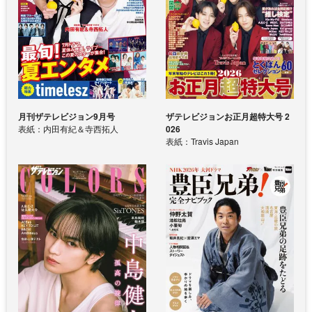
月刊ザテレビジョン9月号
ザテレビジョンお正月超特大号 2
表紙：内田有紀＆寺西拓人
026
表紙：Travis Japan