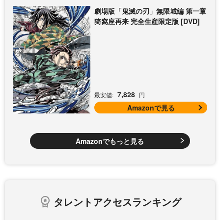
劇場版「鬼滅の刃」無限城編 第一章
猗窩座再来 完全生産限定版 [DVD]
7,828
最安値:
円
Amazonで見る
Amazonでもっと見る
タレントアクセスランキング