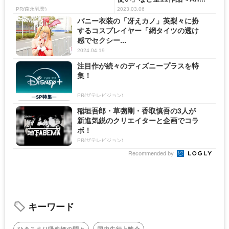
PR(森永乳業)
2023.03.06
バニー衣装の「冴えカノ」英梨々に扮
するコスプレイヤー「網タイツの透け
感でセクシー...
2024.04.19
注目作が続々のディズニープラスを特
集！
PR(ザテレビジョン)
稲垣吾郎・草彅剛・香取慎吾の3人が
新進気鋭のクリエイターと企画でコラ
ボ！
PR(ザテレビジョン)
Recommended by
キーワード
ひきこまり吸血姫の悶々
国内先行上映会