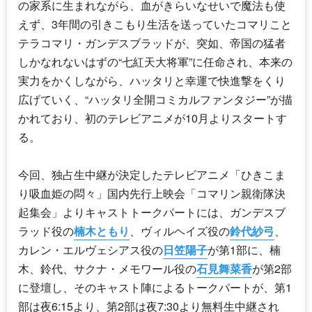
の家系に生まれながら、血がきらいなせいで魔法も使
えず、3年間の引きこもり生活を送っていたコマリこと
テラコマリ・ガンデスブラッドが、突如、帝国の猛者
しかなれないはずの“七紅天大将軍”に任命され、本来の
実力をかくしながら、ハッタリと幸運で快進撃をくり
広げていく、“ハッタリ全開コミカルファンタジー”が描
かれており、初のテレビアニメが10月よりスタートす
る。
今回、独占生中継が決定したテレビアニメ「
ひきこま
り吸血姫の悶々
」国内先行上映会「コマリン親衛隊決
起集会」よりキャストトークパートには、ガンデスブ
ラッド役の
楠木ともり
、ヴィルヘイズ役の
鈴代紗弓
、
カレン・エルヴェシアス役の
日笠陽子
が第1部に、楠
木、鈴代、サクナ・メモワール役の
石見舞菜香
が第2部
に登壇し、そのキャスト陣によるトークパートが、第1
部は夜6:15より、第2部は夜7:30より無料生中継され