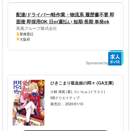
配達/ドライバー/軽作業・物流系 履歴書不要 即
面接 即採用OK 日or週払い 短期·長期 単発ok
美風グループ株式会社
業務委託
大阪府
Sponsored by
ひきこまり吸血姫の悶々 (GA文庫)
小林 湖底 (著), りいちゅ (イラスト)
SBクリエイティブ
発売日： 2020/01/10