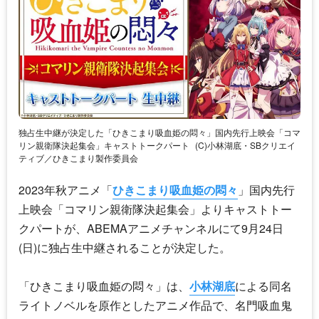
独占生中継が決定した「ひきこまり吸血姫の悶々」国内先行上映会「コマ
リン親衛隊決起集会」キャストトークパート
(C)小林湖底・SBクリエイ
ティブ／ひきこまり製作委員会
2023年秋アニメ「
ひきこまり吸血姫の悶々
」国内先行
上映会「コマリン親衛隊決起集会」よりキャストトー
クパートが、ABEMAアニメチャンネルにて9月24日
(日)に独占生中継されることが決定した。
「
ひきこまり吸血姫の悶々
」は、
小林湖底
による同名
ライトノベルを原作としたアニメ作品で、名門吸血鬼