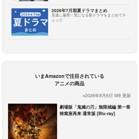
2026年7月期夏ドラマまとめ
見逃し厳禁！気になる新ドラマをまとめてチ
ェック
いまAmazonで注目されている
アニメの商品
※2026年8月6日 5時 更新
劇場版「鬼滅の刃」無限城編 第一章
猗窩座再来 通常版 [Blu-ray]