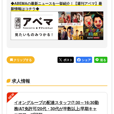
◆ABEMAの最新ニュースを一挙紹介！【週刊アベマ】最
新情報はコチラ◆
ポスト
シェア
送る
求人情報
NEW
イオングループの配達スタッフ/7:30～16:30勤
務/AT免許可/20代・30代が半数以上/早期キャ