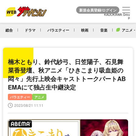
KADOKAWA Grou
KADOKAWA Grou
p
p
総合
ドラマ
バラエティー
映画
音楽
アニメ・
楠木ともり、鈴代紗弓、日笠陽子、石見舞
菜香登壇、秋アニメ「ひきこまり吸血姫の
悶々」先行上映会キャストトークパートAB
EMAにて独占生中継決定
バラエティー
アニメ
2023/08/21 11:11