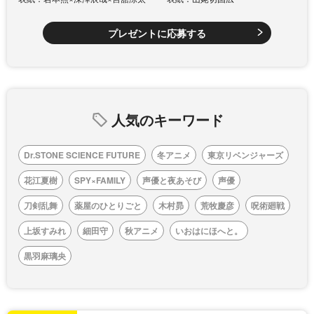
プレゼントに応募する
人気のキーワード
Dr.STONE SCIENCE FUTURE
冬アニメ
東京リベンジャーズ
花江夏樹
SPY×FAMILY
声優と夜あそび
声優
刀剣乱舞
薬屋のひとりごと
木村昴
荒牧慶彦
呪術廻戦
上坂すみれ
細田守
秋アニメ
いおはにほへと。
黒羽麻璃央