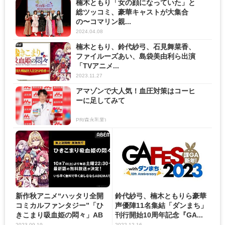
楠木ともり「女の顔になっていた」と
総ツッコミ、豪華キャストが大集合
の〜コマリン親...
2024.04.08
楠木ともり、鈴代紗弓、石見舞菜香、
ファイルーズあい、島袋美由利ら出演
「TVアニメ...
2023.11.27
アマゾンで大人気！血圧対策はコーヒ
ーに足してみて
PR(森永乳業)
新作秋アニメ“ハッタリ全開
鈴代紗弓、楠木ともりら豪華
コミカルファンタジー”「ひ
声優陣11名集結「ダンまち」
きこまり吸血姫の悶々」AB
刊行開始10周年記念『GA...
E...
2023.09.19
2022.12.16