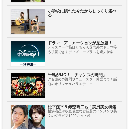
小学校に慣れた今だからじっくり選べ
る！ ...
ドラマ・アニメーションが見放題！
ディズニー作品はもちろん国内外のドラマ等
も視聴できるディズニープラスを総力特集!!
千鳥がMC！「チャンスの時間」
クセ強めの疑問やニュースター発掘まで！話
題のオリジナルバラエティー
松下洸平＆赤楚衛二も！美男美女特集
横浜流星や板垣瑞生など話題のイケメンや美
女のグラビア1500カット超！