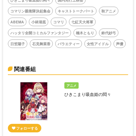
コマリン親衛隊決起集会
キャストトークパート
秋アニメ
ABEMA
小林湖底
コマリ
七紅天大将軍
ハッタリ全開コミカルファンタジー
楠木ともり
鈴代紗弓
日笠陽子
石見舞菜香
バラエティー
女性アイドル
声優
関連番組
アニメ
ひきこまり吸血姫の悶々