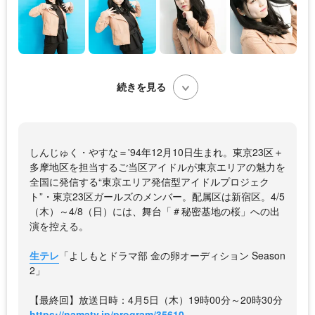
続きを見る
しんじゅく・やすな＝'94年12月10日生まれ。東京23区＋
多摩地区を担当するご当区アイドルが東京エリアの魅力を
全国に発信する“東京エリア発信型アイドルプロジェク
ト”・東京23区ガールズのメンバー。配属区は新宿区。4/5
（木）～4/8（日）には、舞台「＃秘密基地の桜」への出
演を控える。
生テレ
「よしもとドラマ部 金の卵オーディション Season
2」
【最終回】放送日時：4月5日（木）19時00分～20時30分
https://namatv.jp/program/35610