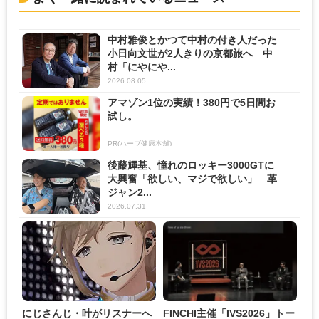
中村雅俊とかつて中村の付き人だった
小日向文世が2人きりの京都旅へ 中
村「にやにや...
2026.08.05
アマゾン1位の実績！380円で5日間お
試し。
PR(ハーブ健康本舗)
後藤輝基、憧れのロッキー3000GTに
大興奮「欲しい、マジで欲しい」 革
ジャン2...
2026.07.31
にじさんじ・叶がリスナーへ
FINCHI主催「IVS2026」トー