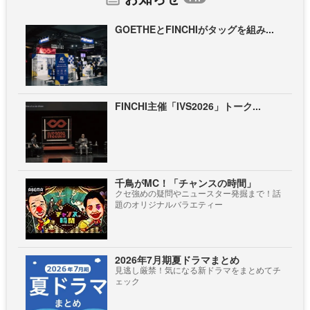
GOETHEとFINCHIがタッグを組み...
FINCHI主催「IVS2026」トーク...
千鳥がMC！「チャンスの時間」
クセ強めの疑問やニュースター発掘まで！話
題のオリジナルバラエティー
2026年7月期夏ドラマまとめ
見逃し厳禁！気になる新ドラマをまとめてチ
ェック