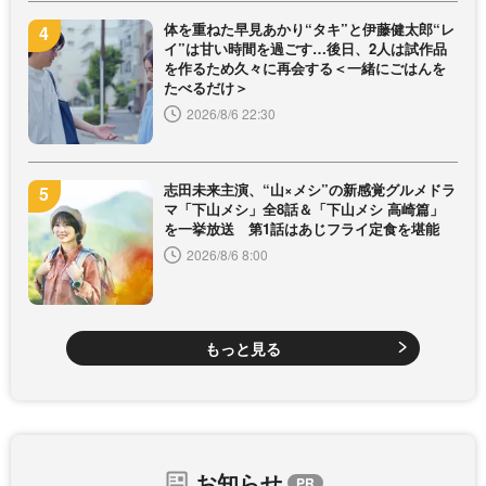
体を重ねた早見あかり“タキ”と伊藤健太郎“レ
イ”は甘い時間を過ごす…後日、2人は試作品
を作るため久々に再会する＜一緒にごはんを
たべるだけ＞
2026/8/6 22:30
志田未来主演、“山×メシ”の新感覚グルメドラ
マ「下山メシ」全8話＆「下山メシ 高崎篇」
を一挙放送 第1話はあじフライ定食を堪能
2026/8/6 8:00
もっと見る
お知らせ