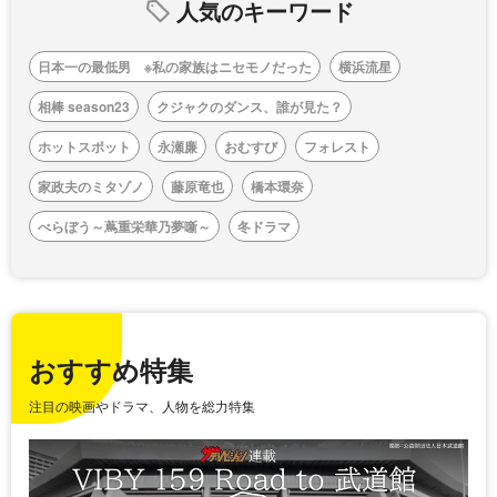
人気のキーワード
日本一の最低男 ※私の家族はニセモノだった
横浜流星
相棒 season23
クジャクのダンス、誰が見た？
ホットスポット
永瀬廉
おむすび
フォレスト
家政夫のミタゾノ
藤原竜也
橋本環奈
べらぼう～蔦重栄華乃夢噺～
冬ドラマ
おすすめ特集
注目の映画やドラマ、人物を総力特集