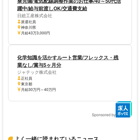
寮完備/電気配線調整作業のお仕事/40～50代活
躍中/給与前渡しOK/交通費支給
日総工産株式会社
派遣社員
神奈川県
月給43万3,000円
化学知識を活かすルート営業/フレックス・残
業なし/賞与5ヶ月分
ジャテック株式会社
正社員
東京都
月給30万円～40万円
Sponsored by
よく一緒に読まれているニュース