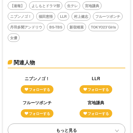
【速報】
よしもとドラマ部
生テレ
宮地謙典
ニブンノゴ！
福田恵悟
LLR
村上健志
フルーツポンチ
丹羽多聞アンドリウ
BS-TBS
新宿靖菜
TOKYO23'Girls
女優
関連人物
ニブンノゴ！
LLR
フルーツポンチ
宮地謙典