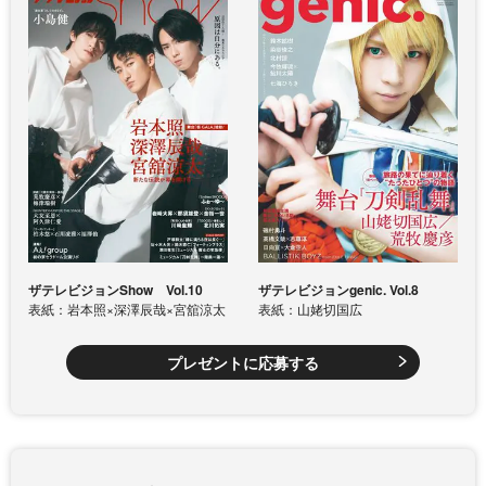
ザテレビジョンShow Vol.10
ザテレビジョンgenic. Vol.8
表紙：岩本照×深澤辰哉×宮舘涼太
表紙：山姥切国広
プレゼントに応募する