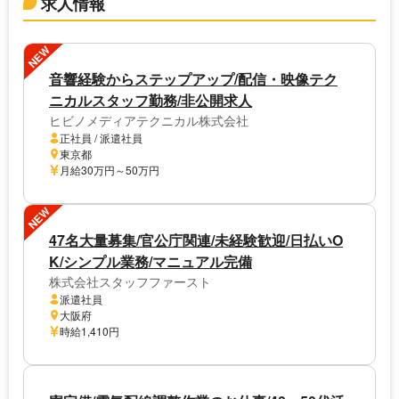
求人情報
NEW
音響経験からステップアップ/配信・映像テク
ニカルスタッフ勤務/非公開求人
ヒビノメディアテクニカル株式会社
正社員 / 派遣社員
東京都
月給30万円～50万円
NEW
47名大量募集/官公庁関連/未経験歓迎/日払いO
K/シンプル業務/マニュアル完備
株式会社スタッフファースト
派遣社員
大阪府
時給1,410円