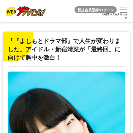
KADOKAWA Grou
KADOKAWA Grou
p
p
「『よしもとドラマ部』で人生が変わりま
した」アイドル・新宿靖菜が「最終回」に
向けて胸中を激白！