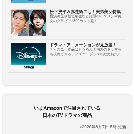
松下洸平＆赤楚衛二も！美男美女特集
横浜流星や板垣瑞生など話題のイケメンや美
女のグラビア1500カット超！
ドラマ・アニメーションが見放題！
ディズニー作品はもちろん国内外のドラマ等
も視聴できるディズニープラスを総力特集!!
いまAmazonで注目されている
日本のTVドラマの商品
※2026年8月7日 5時 更新