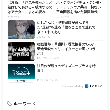
【漫画】「浮気を知ったけど
ハ・ジウォン×チュ・ジンモ×
結婚してあげる～後悔するの
チ・チャンウク共演 切ない
はアナタ～」まとめ読み
三角関係を描いた韓国時代
劇...
2026.07.31
2026.08.03
にじさんじ・甲斐田晴が歩んでき
た“足跡”を辿る「僕をここまで連れて
きてくれてあり...
2026.07.30
稲垣吾郎・草彅剛・香取慎吾の3人が
新進気鋭のクリエイターと企画でコラ
ボ！
PR(ザテレビジョン)
注目作が続々のディズニープラスを特
集！
PR(ザテレビジョン)
Recommended by
キーワード