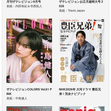
月刊ザテレビジョン9月号
ザテレビジョンお正月超特大号 2
表紙：内田有紀＆寺西拓人
026
表紙：Travis Japan
ザテレビジョンCOLORS Vol.61 P
NHK2026年 大河ドラマ 豊臣兄
INK
弟！完全ナビブック
表紙：中島健人