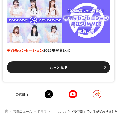
手羽先センセーション
2026夏密着レポ！
もっと見る
公式SNS
芸能ニュース
ドラマ
「『よしもとドラマ部』で人生が変わりました」アイドル・新宿靖菜が「最終回」に向けて胸中を