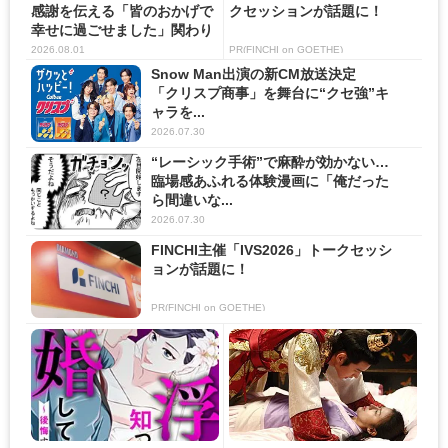
感謝を伝える「皆のおかげで
クセッションが話題に！
幸せに過ごせました」関わり
の...
2026.08.01
PR(FINCHI on GOETHE)
Snow Man出演の新CM放送決定
「クリスプ商事」を舞台に“クセ強”キ
ャラを...
2026.07.30
“レーシック手術”で麻酔が効かない…
臨場感あふれる体験漫画に「俺だった
ら間違いな...
2026.07.30
FINCHI主催「IVS2026」トークセッシ
ョンが話題に！
PR(FINCHI on GOETHE)