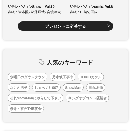
ザテレビジョンShow Vol.10
ザテレビジョンgenic. Vol.8
表紙：岩本照×深澤辰哉×宮舘涼太
表紙：山姥切国広
プレゼントに応募する
人気のキーワード
水曜日のダウンタウン
乃木坂工事中
TOKIOカケル
なにわ男子
しゃべくり007
SnowMan
日向坂46
それSnowManにやらせて下さい
キングオブコント優勝者
櫻井・有吉THE夜会