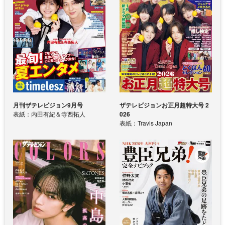
月刊ザテレビジョン9月号
ザテレビジョンお正月超特大号 2
表紙：内田有紀＆寺西拓人
026
表紙：Travis Japan