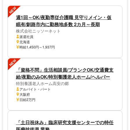
NEW
週1回～OK/夜勤専従介護職 見守りメイン・仮
眠有/釧路市内に勤務地多数 2カ月～長期
株式会社ニッソーネット
派遣社員
北海道
時給1,450円～1,937円
NEW
「資格不問」生活相談員/ブランクOK/交通費支
給/夜勤のみOK/特別養護老人ホーム/ヘルパー
特別養護老人ホーム高安の郷
アルバイト・パート
大阪府
日給2万円
「土日祝休み」臨床研究支援センターでの特任
医療技術員 業務