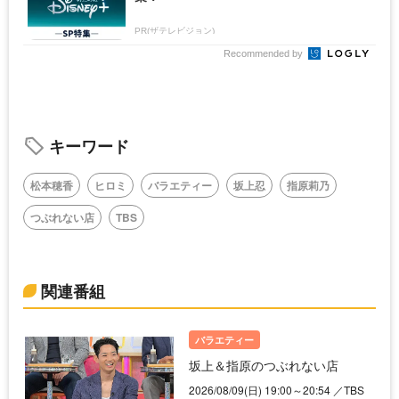
PR(ザテレビジョン)
Recommended by
キーワード
松本穂香
ヒロミ
バラエティー
坂上忍
指原莉乃
つぶれない店
TBS
関連番組
バラエティー
坂上＆指原のつぶれない店
2026/08/09(日) 19:00～20:54 ／TBS