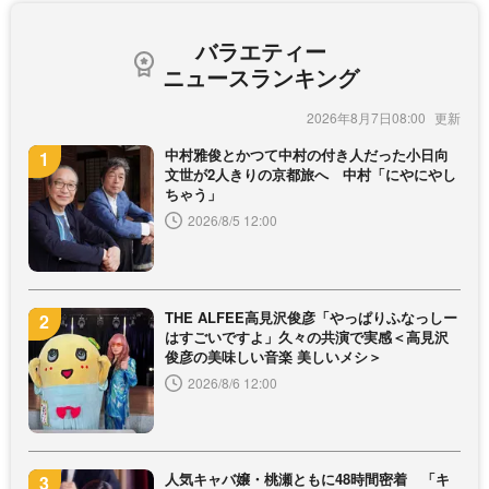
バラエティー
ニュースランキング
2026年8月7日08:00
中村雅俊とかつて中村の付き人だった小日向
文世が2人きりの京都旅へ 中村「にやにやし
ちゃう」
2026/8/5 12:00
THE ALFEE高見沢俊彦「やっぱりふなっしー
はすごいですよ」久々の共演で実感＜高見沢
俊彦の美味しい音楽 美しいメシ＞
2026/8/6 12:00
人気キャバ嬢・桃瀬ともに48時間密着 「キ