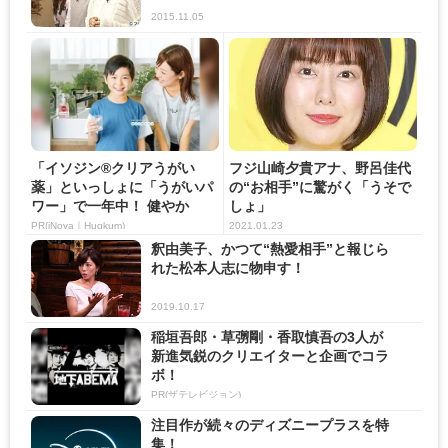
2015.11.05
「イソジン®クリアうがい
フジ山崎夕貴アナ、野呂佳代
薬」といっしょに「うがいパ
の“お相手”に驚がく「うそで
ワー」で一年中！ 健やか
しょ」
PR(iNova｜Hugkum)
2021.01.23
釈由美子、かつて“熱愛相手”と報じら
れた松本人志に物申す！
2019.10.17
稲垣吾郎・草彅剛・香取慎吾の3人が
新進気鋭のクリエイターと企画でコラ
ボ！
PR(ザテレビジョン)
注目作が続々のディズニープラスを特
集！