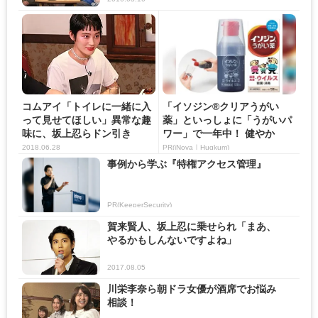
コムアイ「トイレに一緒に入
「イソジン®クリアうがい
って見せてほしい」異常な趣
薬」といっしょに「うがいパ
味に、坂上忍らドン引き
ワー」で一年中！ 健やか
2018.06.28
PR(iNova｜Hugkum)
事例から学ぶ『特権アクセス管理』
PR(KeeperSecurity)
賀来賢人、坂上忍に乗せられ「まあ、
やるかもしんないですよね」
2017.08.05
川栄李奈ら朝ドラ女優が酒席でお悩み
相談！