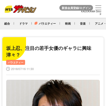
KADOKAWA Grou
KADOKAWA Grou
p
p
総合
ドラマ
バラエティー
映画
音楽
アニメ・
坂上忍、注目の若手女優のギャラに興味
津々？
バラエティー
2018/07/16 11:30