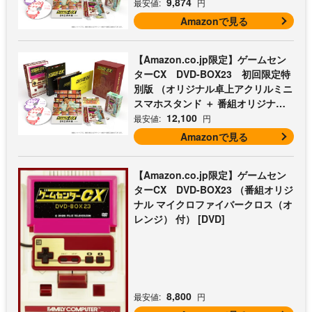
9,874
最安値:
円
Amazonで見る
【Amazon.co.jp限定】ゲームセン
ターCX DVD-BOX23 初回限定特
別版 （オリジナル卓上アクリルミニ
スマホスタンド ＋ 番組オリジナル
マイクロファイバークロス（オレン
12,100
最安値:
円
ジ） 付） [DVD]
Amazonで見る
【Amazon.co.jp限定】ゲームセン
ターCX DVD-BOX23 （番組オリジ
ナル マイクロファイバークロス（オ
レンジ） 付） [DVD]
8,800
最安値:
円