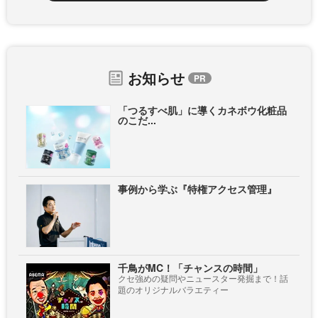
お知らせ
「つるすべ肌」に導くカネボウ化粧品
のこだ...
事例から学ぶ『特権アクセス管理』
千鳥がMC！「チャンスの時間」
クセ強めの疑問やニュースター発掘まで！話
題のオリジナルバラエティー