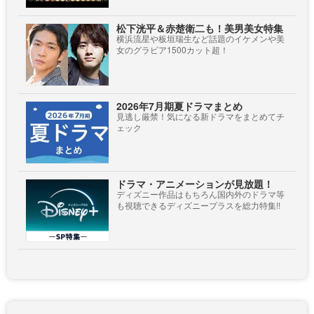
松下洸平＆赤楚衛二も！美男美女特集
横浜流星や板垣瑞生など話題のイケメンや美
女のグラビア1500カット超！
2026年7月期夏ドラマまとめ
見逃し厳禁！気になる新ドラマをまとめてチ
ェック
ドラマ・アニメーションが見放題！
ディズニー作品はもちろん国内外のドラマ等
も視聴できるディズニープラスを総力特集!!