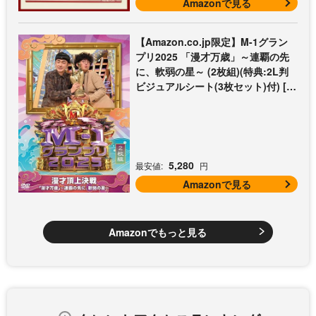
Amazonで見る
【Amazon.co.jp限定】M-1グラン
プリ2025 「漫才万歳」～連覇の先
に、軟弱の星～ (2枚組)(特典:2L判
ビジュアルシート(3枚セット)付) [D
VD]
5,280
最安値:
円
Amazonで見る
Amazonでもっと見る