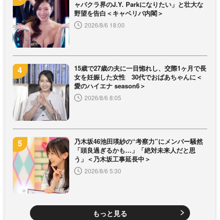
ャバクラ界のJ.Y. Parkになりたい」と壮大な
野望を告白＜キャベリバ内閣＞
2026/8/6 18:00
15歳で27歳の夫に一目惚れし、交際1ヶ月で長
女を妊娠した女性 30代でおばあちゃんに＜
愛のハイエナ season6＞
2026/8/6 8:05
乃木坂46池田瑛紗の“考察力”にメンバー騒然
「頭良過ぎるかも…」「絶対未来人だと思
う」＜乃木坂工事延長中＞
2026/8/6 5:30
もっと見る