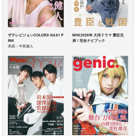
ザテレビジョンCOLORS Vol.61 P
NHK2026年 大河ドラマ 豊臣兄
INK
弟！完全ナビブック
表紙：中島健人