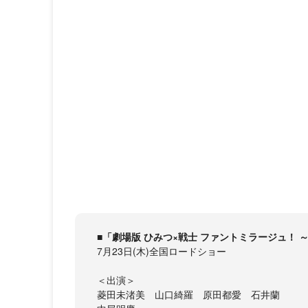
■「劇場版 ひみつ×戦士 ファントミラージュ！
7月23日(木)全国ロードショー
＜出演＞
菱田未渚美 山口綺羅 原田都愛 石井蘭