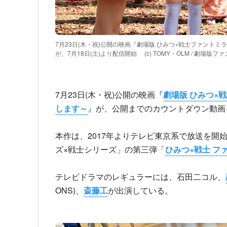
7月23日(木・祝)公開の映画『劇場版 ひみつ×戦士ファント
が、7月18日(土)より配信開始
(c) TOMY・OLM / 劇場
7月23日(木・祝)公開の映画『
劇場版 ひみつ×
します～
』が、公開までのカウントダウン動画を
本作は、2017年よりテレビ東京系で放送を開
ズ×戦士シリーズ」の第三弾「
ひみつ×戦士 フ
テレビドラマのレギュラーには、石田二コル、
ONS)、
斎藤工
が出演している。