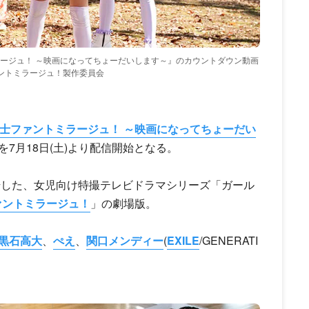
ミラージュ！ ～映画になってちょーだいします～』のカウントダウン動画
版ファントミラージュ！製作委員会
戦士ファントミラージュ！ ～映画になってちょーだい
7月18日(土)より配信開始となる。
始した、女児向け特撮テレビドラマシリーズ「ガール
ァントミラージュ！
」の劇場版。
黒石高大
、
ぺえ
、
関口メンディー
(
EXILE
/GENERATI