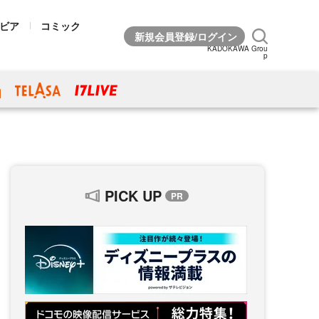
ビア
コミック
KADOKAWA Grou
p
PICK UP