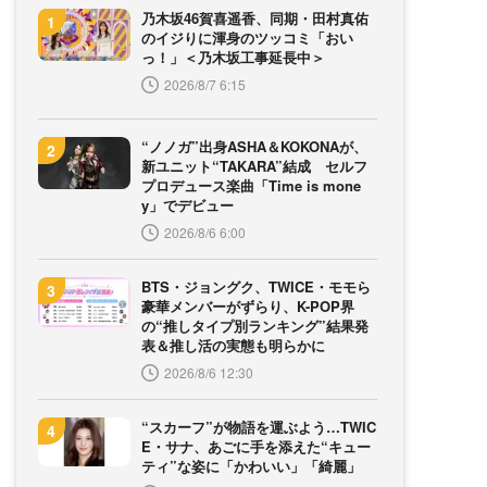
乃木坂46賀喜遥香、同期・田村真佑
のイジりに渾身のツッコミ「おい
っ！」＜乃木坂工事延長中＞
2026/8/7 6:15
“ノノガ”出身ASHA＆KOKONAが、
新ユニット“TAKARA”結成 セルフ
プロデュース楽曲「Time is mone
y」でデビュー
2026/8/6 6:00
BTS・ジョングク、TWICE・モモら
豪華メンバーがずらり、K-POP界
の“推しタイプ別ランキング”結果発
表＆推し活の実態も明らかに
2026/8/6 12:30
“スカーフ”が物語を運ぶよう…TWIC
E・サナ、あごに手を添えた“キュー
ティ”な姿に「かわいい」「綺麗」