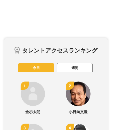
タレントアクセスランキング
今日
週間
金杉太朗
小日向文世