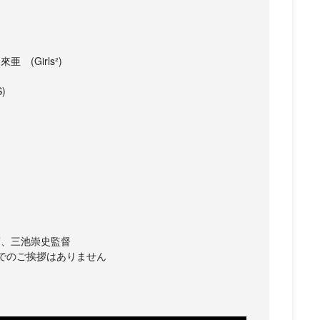
(Girls²)
)
蘭、三池崇史監督
でのご挨拶はありません