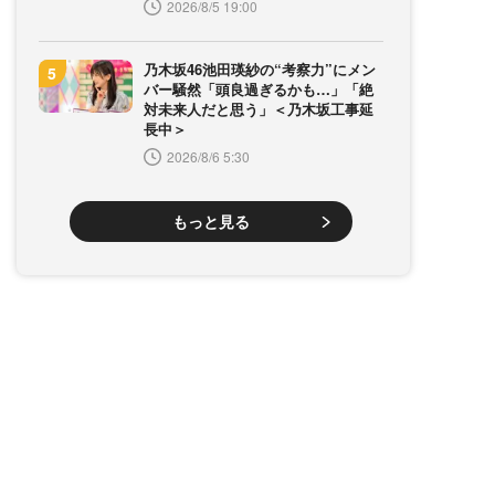
2026/8/5 19:00
乃木坂46池田瑛紗の“考察力”にメン
バー騒然「頭良過ぎるかも…」「絶
対未来人だと思う」＜乃木坂工事延
長中＞
2026/8/6 5:30
もっと見る