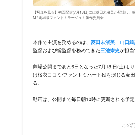
【写真を見る】初回配信(7月18日)には菱田未渚美が登場し
M / 劇場版ファントミラージュ！製作委員会
本作で主演を務めるのは、
菱田未渚美
、
山口綺
監督および総監督を務めてきた
三池崇史
が担当
劇場公開まであと6日となった7月18 日(土)
は桜衣ココミ/ファントミハート役を演じる菱
る。
動画は、公開まで毎日朝10時に更新される予
この