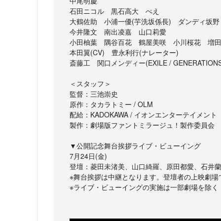
中尾明慶
石田ニコル 黒石高大 ぺえ
大鶴佐助 小浦一優(芋洗坂係長) ダンディ坂野
今井隆文 南出凌嘉 山口莉愛
小田柚葉 隅谷百花 鶴屋美咲 小川桜花 増田來亜 
本田翼(CV) 豊永利行(ナレーター)
斎藤工 関口メンディー(EXILE / GENERATIONS
＜スタッフ＞
監督：三池崇史
原作：タカラトミー / OLM
配給：KADOKAWA / イオンエンターテイメント
製作：劇場版ファントミラージュ！製作委員会
▼公開記念舞台挨拶ライブ・ビューイング
7月24日(金)
登壇：菱田未渚美、山口綺羅、原田都愛、石井
※舞台挨拶は中継となります。登壇者の上映劇場
※ライブ・ビューイングの実施は一部劇場を除く