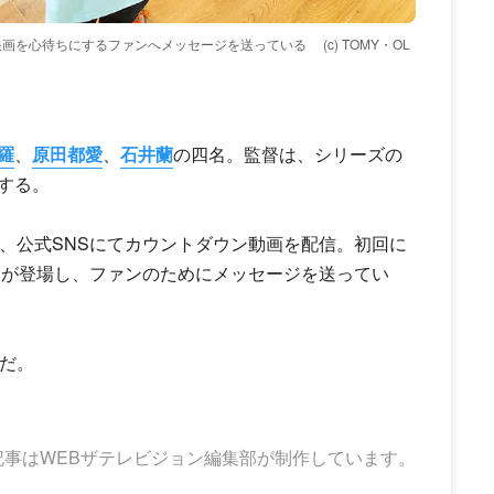
、映画を心待ちにするファンへメッセージを送っている
(c) TOMY・OL
羅
、
原田都愛
、
石井蘭
の四名。監督は、シリーズの
する。
より、公式SNSにてカウントダウン動画を配信。初回に
田が登場し、ファンのためにメッセージを送ってい
定だ。
記事はWEBザテレビジョン編集部が制作しています。