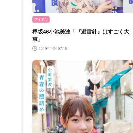
アイドル
欅坂46小池美波「『避雷針』はすごく大
事」
2019/11/24 07:15