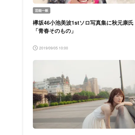
芸能一般
欅坂46小池美波1stソロ写真集に秋元康氏
「青春そのもの」
2019/09/05 10:00