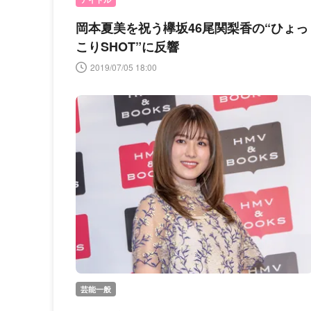
岡本夏美を祝う欅坂46尾関梨香の“ひょっ
こりSHOT”に反響
2019/07/05 18:00
芸能一般