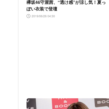
欅坂46守屋茜、“透け感”が涼し気！夏っ
ぽい衣装で登壇
2019/06/26 04:30