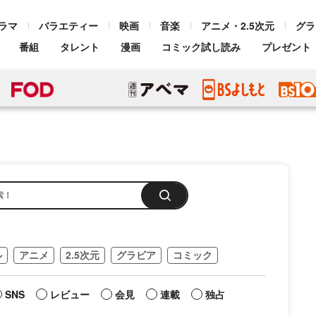
ラマ
バラエティー
映画
音楽
アニメ・2.5次元
グラ
番組
タレント
漫画
コミック試し読み
プレゼント
ル
アニメ
2.5次元
グラビア
コミック
SNS
レビュー
会見
連載
独占