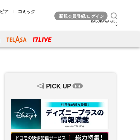
ビア
コミック
KADOKAWA Grou
p
PICK UP