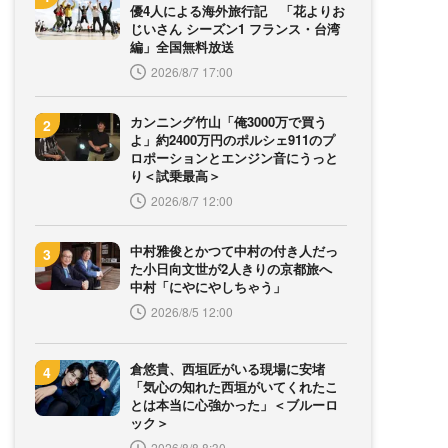
優4人による海外旅行記 「花よりお
じいさん シーズン1 フランス・台湾
編」全国無料放送
2026/8/7 17:00
カンニング竹山「俺3000万で買う
よ」約2400万円のポルシェ911のプ
ロポーションとエンジン音にうっと
り＜試乗最高＞
2026/8/7 12:00
中村雅俊とかつて中村の付き人だっ
た小日向文世が2人きりの京都旅へ
中村「にやにやしちゃう」
2026/8/5 12:00
倉悠貴、西垣匠がいる現場に安堵
「気心の知れた西垣がいてくれたこ
とは本当に心強かった」＜ブルーロ
ック＞
2026/8/8 8:30