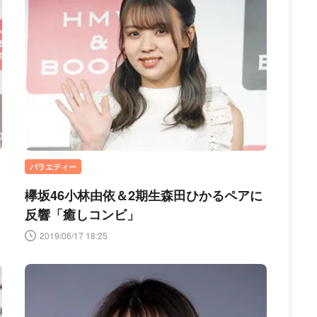
バラエティー
欅坂46小林由依＆2期生森田ひかるペアに
反響「癒しコンビ」
2019/06/17 18:25