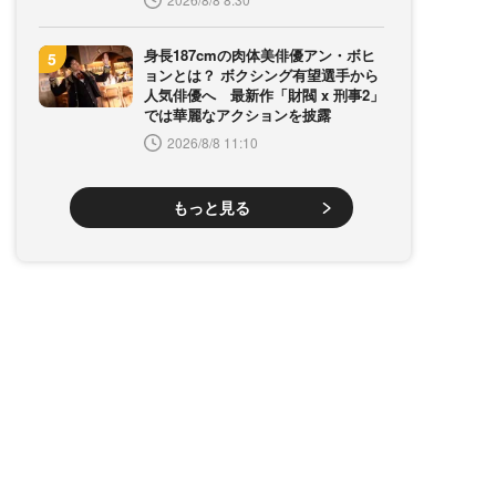
身長187cmの肉体美俳優アン・ボヒ
ョンとは？ ボクシング有望選手から
人気俳優へ 最新作「財閥 x 刑事2」
では華麗なアクションを披露
2026/8/8 11:10
もっと見る