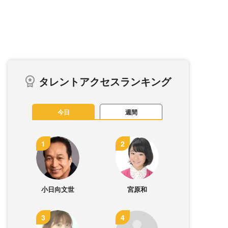
タレントアクセスランキング
今日
週間
小日向文世
宮原和