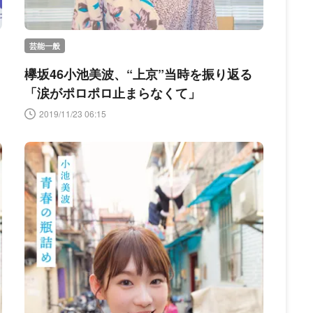
芸能一般
欅坂46小池美波、“上京”当時を振り返る
「涙がポロポロ止まらなくて」
2019/11/23 06:15