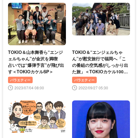
TOKIO＆山本舞香ら“エンジ
TOKIO＆“エンジェルちゃ
ェルちゃん”が金沢を満喫
ん”が慰安旅行で福岡へ「こ
占いでは“爆弾予言”が飛び出
の番組の空気感がしっかり出
す＜TOKIOカケルSP＞
た旅」＜TOKIOカケル100分
SP＞
バラエティー
バラエティー
2023/07/04 08:00
2022/09/27 05:30