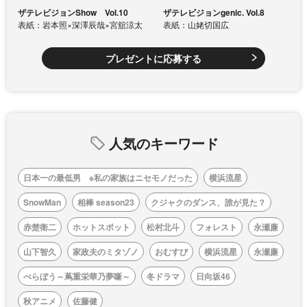
ザテレビジョンShow Vol.10
ザテレビジョンgenic. Vol.8
表紙：岩本照×深澤辰哉×宮舘涼太
表紙：山姥切国広
プレゼントに応募する
人気のキーワード
日本一の最低男 ※私の家族はニセモノだった
横浜流星
SnowMan
相棒 season23
クジャクのダンス、誰が見た？
赤楚衛二
ホットスポット
松村北斗
フォレスト
永瀬廉
山下智久
家政夫のミタゾノ
おむすび
横浜流星
永瀬廉
べらぼう～蔦重栄華乃夢噺～
冬ドラマ
日向坂46
秋アニメ
佐藤健