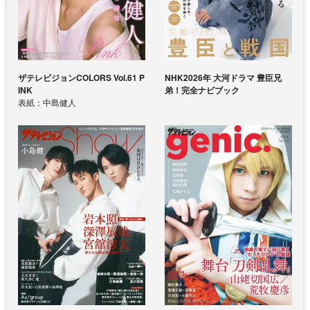
ザテレビジョンCOLORS Vol.61 P
NHK2026年 大河ドラマ 豊臣兄
INK
弟！完全ナビブック
表紙：中島健人