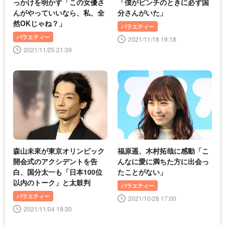
っかけを明かす「この女優さ
「僕がピンチのときに必ず国
んがやっていいなら、私、全
分さんがいた」
然OKじゃね？」
バラエティー
バラエティー
2021/11/18 19:18
2021/11/25 21:39
森山未來が東京オリンピック
福原遥、木村拓哉に感動「こ
開会式のアクシデントを告
んなに愛に満ちた方に出会っ
白、国分太一も「日本100位
たことがない」
以内のトーク」と太鼓判
バラエティー
バラエティー
2021/10/28 17:00
2021/11/04 19:30