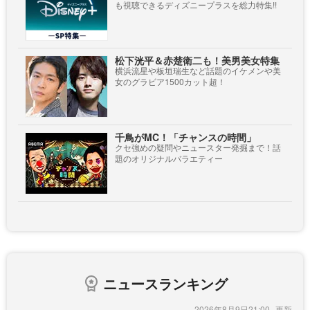
も視聴できるディズニープラスを総力特集!!
松下洸平＆赤楚衛二も！美男美女特集
横浜流星や板垣瑞生など話題のイケメンや美
女のグラビア1500カット超！
千鳥がMC！「チャンスの時間」
クセ強めの疑問やニュースター発掘まで！話
題のオリジナルバラエティー
ニュースランキング
2026年8月9日21:00