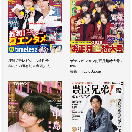
月刊ザテレビジョン9月号
ザテレビジョンお正月超特大号 2
表紙：内田有紀＆寺西拓人
026
表紙：Travis Japan