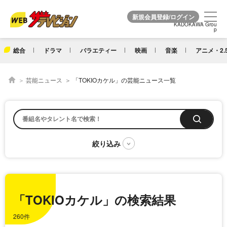
KADOKAWA Grou
KADOKAWA Grou
p
p
総合
ドラマ
バラエティー
映画
音楽
アニメ・2.
芸能ニュース
「TOKIOカケル」の芸能ニュース一覧
「TOKIOカケル」の検索結果
260件