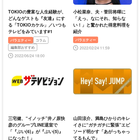
TOKIOの豊富な人生経験が、
小松菜奈、夫・菅田将暉に
どんなゲストも『友達』にす
「えっ、なにそれ、知らな
る「TOKIOカケル」／いつも
い！」と驚かれた得意料理を
テレビをみています#1
紹介
バラエティー
バラエティー
コラム
編集部おすすめ
2022/02/24 11:59
2022/06/24 18:00
三宅健、“イノッチ”井ノ原快
山田涼介、満島ひかりのキレ
彦のグループLINE退室で
イさに“ガチガチに緊張”エピ
「『ぶい(6)』が『ぶい(5)』
ソード明かす「あがっちゃっ
になった！」
てるもんで」