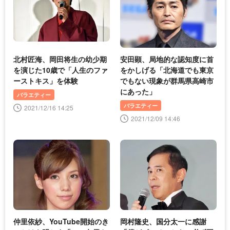
北村匠海、岡田将生の幼少期
安田顕、局地的な認知度に首
を演じた10歳で「人生のファ
をかしげる「北海道でも東京
ーストキス」を体験
でもない現象が群馬県高崎市
にあった」
バラエティー
バラエティー
2021/12/16 14:25
2021/12/09 14:46
仲里依紗、YouTube開始のき
岡村隆史、国分太一に感謝