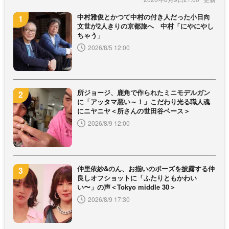
中村雅俊とかつて中村の付き人だった小日向
文世が2人きりの京都旅へ 中村「にやにやし
ちゃう」
2026/8/5 12:00
所ジョージ、鹿角で作られたミニモデルガン
に「アッタマ悪い～！」こだわり光る職人魂
にニヤニヤ＜所さんの世田谷ベース＞
2026/8/9 12:00
仲里依紗&のん、お揃いのポーズを披露する仲
良しオフショットに「ふたりともかわい
い〜」の声＜Tokyo middle 30＞
2026/8/9 17:30