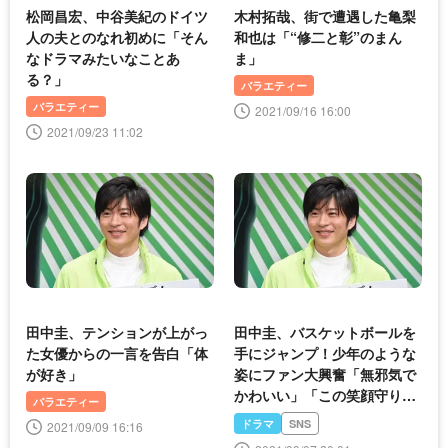
松岡昌宏、中谷美紀のドイツ
木村拓哉、街で遭遇した亀梨
人の夫とのなれ初めに「そん
和也は「“修二と彰”のまん
なドラマみたいなことあ
ま」
る？」
バラエティー
バラエティー
2021/09/16 16:00
2021/09/23 11:02
田中圭、テンションが上がっ
田中圭、バスケットボールを
た女優からの一言を告白「体
手にジャンプ！少年のような
が好き」
姿にファン大興奮「無邪気で
かわいい」「この笑顔守りた
バラエティー
い」
ドラマ
SNS
2021/09/09 16:16