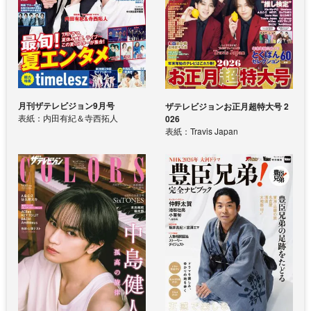
月刊ザテレビジョン9月号
ザテレビジョンお正月超特大号 2
表紙：内田有紀＆寺西拓人
026
表紙：Travis Japan