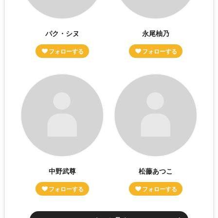
パク・シヌ
永尾柚乃
中野武尊
松藤あつこ