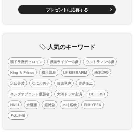
プレゼントに応募する
人気のキーワード
朝ドラ歴代ヒロイン
仮面ライダー俳優
ウルトラマン俳優
King ＆ Prince
横浜流星
LE SSERAFIM
橋本環奈
浜辺美波
なにわ男子
藤原竜也
赤楚衛二
キングオブコント優勝者
大河ドラマ主演
BE:FIRST
NiziU
永瀬廉
超特急
木村拓哉
ENHYPEN
乃木坂46