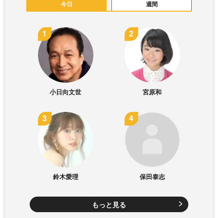
今日
週間
小日向文世
宮原和
鈴木愛理
保田泰志
もっと見る