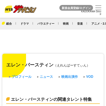
KADOKAWA Grou
KADOKAWA Grou
p
p
総合
ドラマ
バラエティー
映画
音楽
アニメ・2.
エレン・バースティン
（えれんばーすてぃん）
プロフィール
ニュース
映画出演作
VOD
エレン・バースティンの関連タレント特集