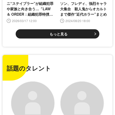
ニ“ステイブラー”が組織犯罪
ソン、フレディ、強烈キャラ
や家族と向き合う…「LAW
大集合 殺人鬼からオカルト
＆ ORDER：組織犯罪特捜
まで傑作“近代ホラー”まとめ
班」シーズン4を紹介
2026/03/17 12:00
2024/08/20 18:00
もっと見る
話題のタレント