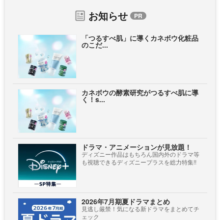
お知らせ
「つるすべ肌」に導くカネボウ化粧品
のこだ...
カネボウの酵素研究がつるすべ肌に導
く！s...
ドラマ・アニメーションが見放題！
ディズニー作品はもちろん国内外のドラマ等
も視聴できるディズニープラスを総力特集!!
2026年7月期夏ドラマまとめ
見逃し厳禁！気になる新ドラマをまとめてチ
ェック