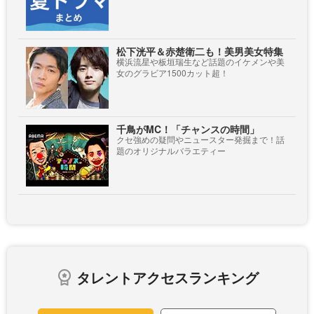
松下洸平＆赤楚衛二も！美男美女特集
横浜流星や板垣瑞生など話題のイケメンや美
女のグラビア1500カット超！
千鳥がMC！「チャンスの時間」
クセ強めの疑問やニュースター発掘まで！話
題のオリジナルバラエティー
タレントアクセスランキング