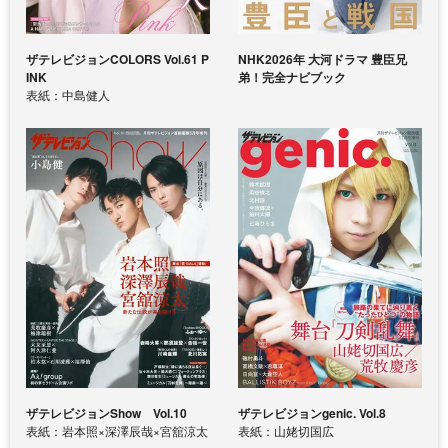
ザテレビジョンCOLORS Vol.61 P
NHK2026年 大河ドラマ 豊臣兄
INK
弟！完全ナビブック
表紙：中島健人
ザテレビジョンShow Vol.10
ザテレビジョンgenic. Vol.8
表紙：岩本照×深澤辰哉×宮舘涼太
表紙：山姥切国広