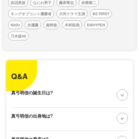
浜辺美波
なにわ男子
藤原竜也
赤楚衛二
キングオブコント優勝者
大河ドラマ主演
BE:FIRST
NiziU
永瀬廉
超特急
木村拓哉
ENHYPEN
乃木坂46
Q&A
真弓明信の誕生日は?
真弓明信の出身地は?