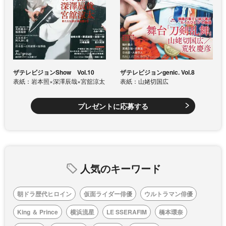
ザテレビジョンShow Vol.10
ザテレビジョンgenic. Vol.8
表紙：岩本照×深澤辰哉×宮舘涼太
表紙：山姥切国広
プレゼントに応募する
人気のキーワード
朝ドラ歴代ヒロイン
仮面ライダー俳優
ウルトラマン俳優
King ＆ Prince
横浜流星
LE SSERAFIM
橋本環奈