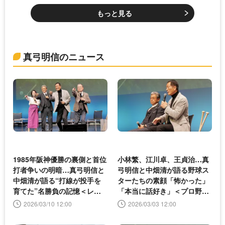
もっと見る
真弓明信のニュース
1985年阪神優勝の裏側と首位
小林繁、江川卓、王貞治…真
打者争いの明暗…真弓明信と
弓明信と中畑清が語る野球ス
中畑清が語る“打線が投手を
ターたちの素顔「怖かった」
育てた”名勝負の記憶＜レジ
「本当に話好き」＜プロ野球
ェン堂＞
レジェン堂＞
2026/03/10 12:00
2026/03/03 12:00