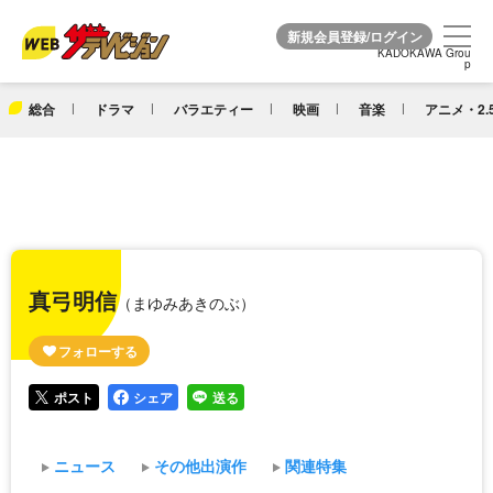
KADOKAWA Grou
KADOKAWA Grou
p
p
総合
ドラマ
バラエティー
映画
音楽
アニメ・2.
真弓明信
（まゆみあきのぶ）
ポスト
シェア
送る
ニュース
その他出演作
関連特集