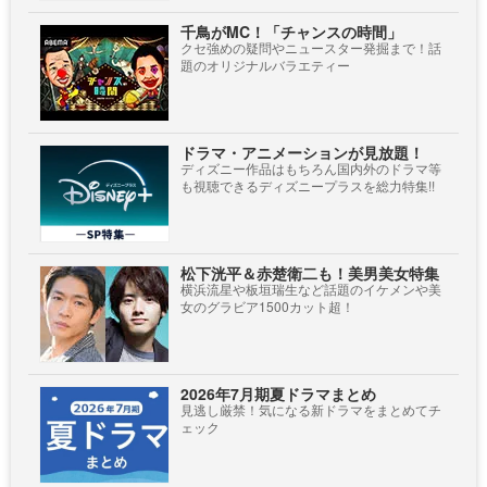
千鳥がMC！「チャンスの時間」
クセ強めの疑問やニュースター発掘まで！話
題のオリジナルバラエティー
ドラマ・アニメーションが見放題！
ディズニー作品はもちろん国内外のドラマ等
も視聴できるディズニープラスを総力特集!!
松下洸平＆赤楚衛二も！美男美女特集
横浜流星や板垣瑞生など話題のイケメンや美
女のグラビア1500カット超！
2026年7月期夏ドラマまとめ
見逃し厳禁！気になる新ドラマをまとめてチ
ェック