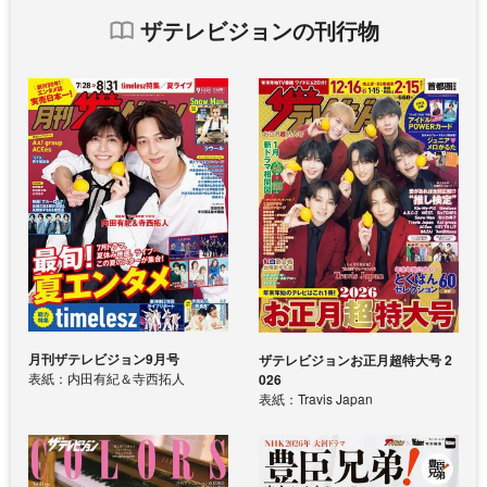
ザテレビジョンの刊行物
月刊ザテレビジョン9月号
ザテレビジョンお正月超特大号 2
表紙：内田有紀＆寺西拓人
026
表紙：Travis Japan