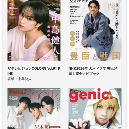
ザテレビジョンCOLORS Vol.61 P
NHK2026年 大河ドラマ 豊臣兄
INK
弟！完全ナビブック
表紙：中島健人