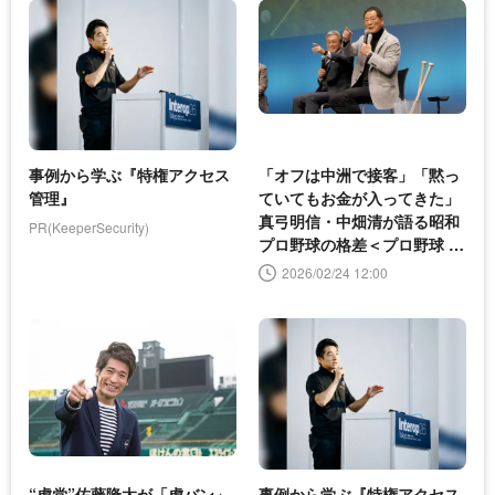
事例から学ぶ『特権アクセス
「オフは中洲で接客」「黙っ
管理』
ていてもお金が入ってきた」
真弓明信・中畑清が語る昭和
PR(KeeperSecurity)
プロ野球の格差＜プロ野球 レ
ジェン堂＞
2026/02/24 12:00
“虎党”佐藤隆太が「虎バン」
事例から学ぶ『特権アクセス