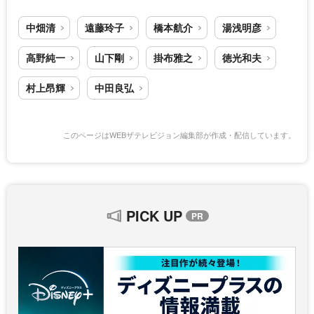
中畑清
遠藤玲子
橋本航介
湯浅明彦
高野純一
山下剛
掛布雅之
徳光和夫
村上昂輝
中田良弘
このページはWEBザテレビジョン編集部が作成・配信しています。
PICK UP