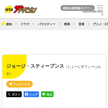
KADOKAWA Grou
KADOKAWA Grou
p
p
総合
ドラマ
バラエティー
映画
音楽
アニメ・2.
ジョージ・スティーブンス
（じょーじすてぃーぶん
す）
ポスト
シェア
送る