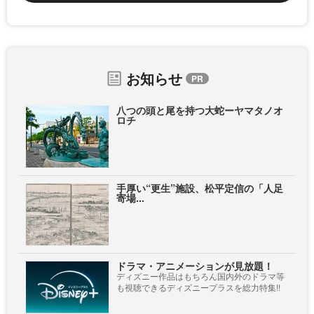
お知らせ
八つの頭と尾を持つ大蛇ーヤマタノオ
ロチ
手厚い“更生”施設、松平定信の「人足
寄場...
ドラマ・アニメーションが見放題！
ディズニー作品はもちろん国内外のドラマ等
も視聴できるディズニープラスを総力特集!!