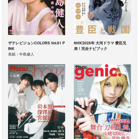
ザテレビジョンCOLORS Vol.61 P
NHK2026年 大河ドラマ 豊臣兄
INK
弟！完全ナビブック
表紙：中島健人