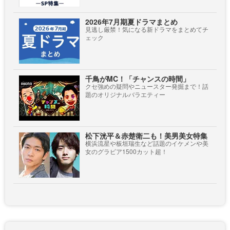
2026年7月期夏ドラマまとめ
見逃し厳禁！気になる新ドラマをまとめてチ
ェック
千鳥がMC！「チャンスの時間」
クセ強めの疑問やニュースター発掘まで！話
題のオリジナルバラエティー
松下洸平＆赤楚衛二も！美男美女特集
横浜流星や板垣瑞生など話題のイケメンや美
女のグラビア1500カット超！