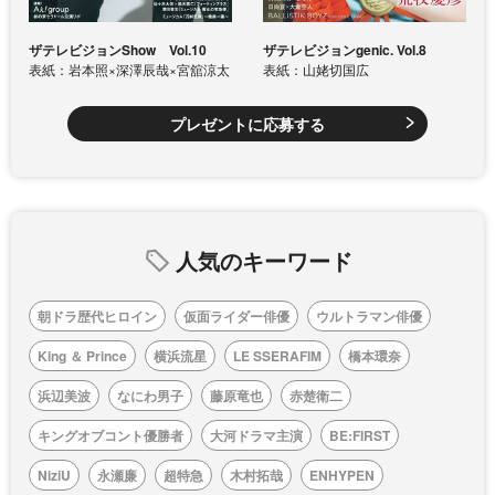
ザテレビジョンShow Vol.10
ザテレビジョンgenic. Vol.8
表紙：岩本照×深澤辰哉×宮舘涼太
表紙：山姥切国広
プレゼントに応募する
人気のキーワード
朝ドラ歴代ヒロイン
仮面ライダー俳優
ウルトラマン俳優
King ＆ Prince
横浜流星
LE SSERAFIM
橋本環奈
浜辺美波
なにわ男子
藤原竜也
赤楚衛二
キングオブコント優勝者
大河ドラマ主演
BE:FIRST
NiziU
永瀬廉
超特急
木村拓哉
ENHYPEN