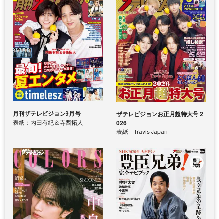
月刊ザテレビジョン9月号
ザテレビジョンお正月超特大号 2
表紙：内田有紀＆寺西拓人
026
表紙：Travis Japan