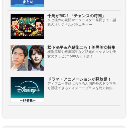
千鳥がMC！「チャンスの時間」
クセ強めの疑問やニュースター発掘まで！話
題のオリジナルバラエティー
松下洸平＆赤楚衛二も！美男美女特集
横浜流星や板垣瑞生など話題のイケメンや美
女のグラビア1500カット超！
ドラマ・アニメーションが見放題！
ディズニー作品はもちろん国内外のドラマ等
も視聴できるディズニープラスを総力特集!!