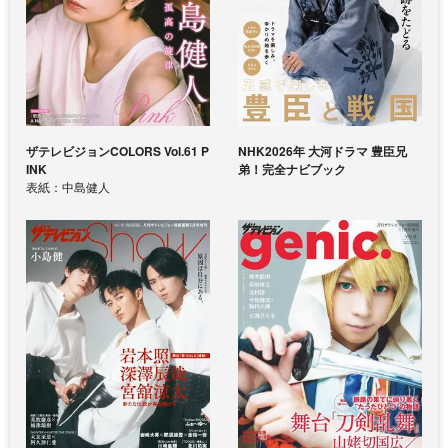
ザテレビジョンCOLORS Vol.61 P
NHK2026年 大河ドラマ 豊臣兄
INK
弟！完全ナビブック
表紙：中島健人