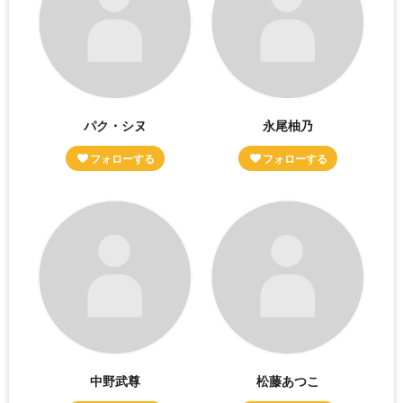
パク・シヌ
永尾柚乃
中野武尊
松藤あつこ