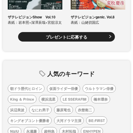
ザテレビジョンShow Vol.10
ザテレビジョンgenic. Vol.8
表紙：岩本照×深澤辰哉×宮舘涼太
表紙：山姥切国広
プレゼントに応募する
人気のキーワード
朝ドラ歴代ヒロイン
仮面ライダー俳優
ウルトラマン俳優
King ＆ Prince
横浜流星
LE SSERAFIM
橋本環奈
浜辺美波
なにわ男子
藤原竜也
赤楚衛二
キングオブコント優勝者
大河ドラマ主演
BE:FIRST
NiziU
永瀬廉
超特急
木村拓哉
ENHYPEN