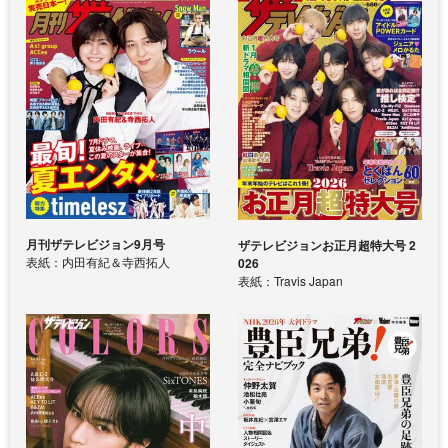
月刊ザテレビジョン9月号
ザテレビジョンお正月超特大号 2
表紙：内田有紀＆寺西拓人
026
表紙：Travis Japan