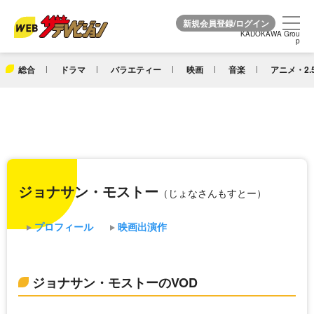
KADOKAWA Grou
KADOKAWA Grou
p
p
総合
ドラマ
バラエティー
映画
音楽
アニメ・2.
ジョナサン・モストー
（じょなさんもすとー）
プロフィール
映画出演作
ジョナサン・モストーのVOD