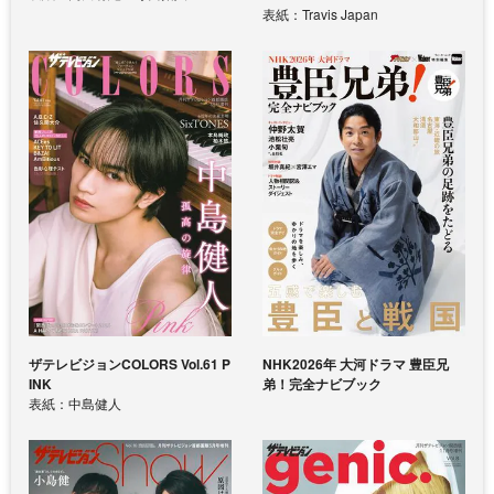
表紙：Travis Japan
ザテレビジョンCOLORS Vol.61 P
NHK2026年 大河ドラマ 豊臣兄
INK
弟！完全ナビブック
表紙：中島健人