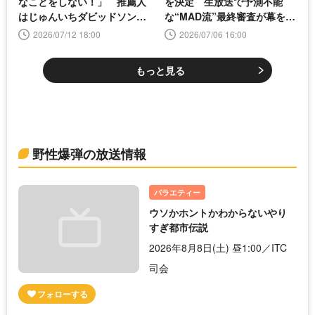
なことをしない！」 推薦人
を決定 生放送で予測不能
はじゅんいちダビッドソン＜
な“MAD流”最終審査が幕を開
MXグランプリ2026＞
ける＜MAD5＞
2026/07/12 18:00
2026/07/06 16:00
もっと見る
野性爆弾の放送情報
バラエティー
ウソかホントかわからないやり
すぎ都市伝説
2026年8月8日(土) 昼1:00／ITC
司会