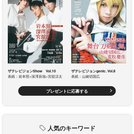
ザテレビジョンShow Vol.10
ザテレビジョンgenic. Vol.8
表紙：岩本照×深澤辰哉×宮舘涼太
表紙：山姥切国広
プレゼントに応募する
人気のキーワード