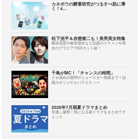
カネボウの酵素研究がつるすべ肌に導
く！s...
松下洸平＆赤楚衛二も！美男美女特集
横浜流星や板垣瑞生など話題のイケメンや美
女のグラビア1500カット超！
千鳥がMC！「チャンスの時間」
クセ強めの疑問やニュースター発掘まで！話
題のオリジナルバラエティー
2026年7月期夏ドラマまとめ
見逃し厳禁！気になる新ドラマをまとめてチ
ェック