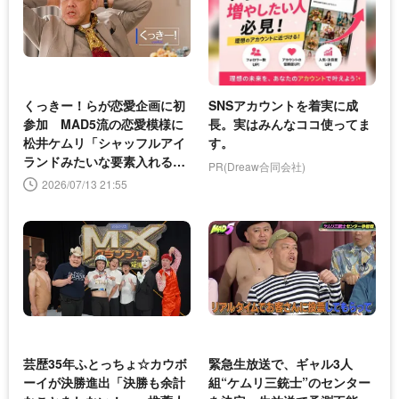
くっきー！らが恋愛企画に初
SNSアカウントを着実に成
参加 MAD5流の恋愛模様に
長。実はみんなココ使ってま
松井ケムリ「シャッフルアイ
す。
ランドみたいな要素入れる
PR(Dreaw合同会社)
な」＜MAD5＞
2026/07/13 21:55
芸歴35年ふとっちょ☆カウボ
緊急生放送で、ギャル3人
ーイが決勝進出「決勝も余計
組“ケムリ三銃士”のセンター