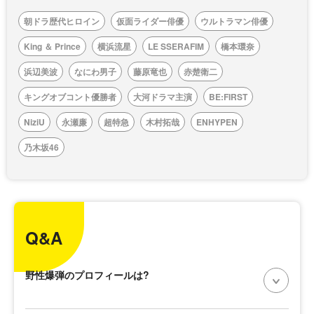
朝ドラ歴代ヒロイン
仮面ライダー俳優
ウルトラマン俳優
King ＆ Prince
横浜流星
LE SSERAFIM
橋本環奈
浜辺美波
なにわ男子
藤原竜也
赤楚衛二
キングオブコント優勝者
大河ドラマ主演
BE:FIRST
NiziU
永瀬廉
超特急
木村拓哉
ENHYPEN
乃木坂46
Q&A
野性爆弾のプロフィールは?