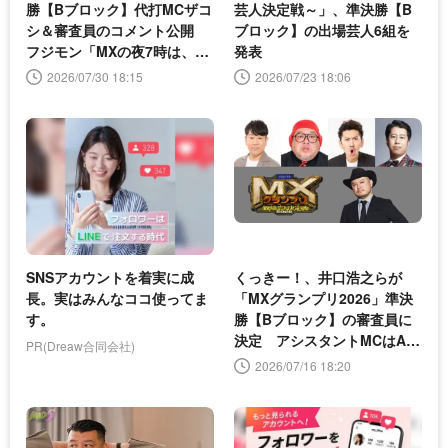
勝【Bブロック】代打MCザコ
芸人決定戦～」、準決勝【B
シ＆審査員のコメント公開
ブロック】の出場芸人6組を
フジモン「MXの夜7時は、他
発表
局の深夜3時。ただただ楽し
2026/07/30 18:15
2026/07/23 18:06
い」
SNSアカウントを着実に成
くっきー！、井口浩之らが
長。実はみんなココ使ってま
「MXグランプリ2026」準決
す。
勝【Bブロック】の審査員に
決定 アシスタントMCはAK
PR(Dreaw合同会社)
B48・小栗有以
2026/07/16 18:20