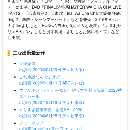
和田少年愚連隊」「日常」「nijiko」や舞台「フィラデルフィ
ア」に出演。DVD「FINAL!渋谷系HAYPER WA CHA CHA LIVE
PART2」「心斎橋筋2丁目劇場 Final Wa Cha Cha 大爆発 featu
ring 2丁拳銃・シャンプーハット」などを発売。2016年9月ル
ミネtheよしもと「POISON吉田が5人+2人と漫才」「大喜利セ
リエA 6」やよしもと漫才劇場「よしもとお笑いライブ」など
に出演。
主な出演最新作
音楽爆弾
出演回(2023年9月20日 テレビ大阪)
これ余談なんですけど…
出演回(2025年3月19日 ABCテレビ)
ウソかホントかわからない やりすぎ都市伝説 2020秋
スペシャル
出演回(2020年9月18日 テレビ東京)
やりすぎ都市伝説 緊急SP 2020
出演回(2020年6月25日 テレビ東京)
フットマップ
出演回(2022年11月19日 カンテレ)