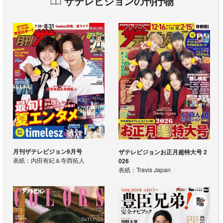
ザテレビジョンの刊行物
月刊ザテレビジョン9月号
ザテレビジョンお正月超特大号 2
表紙：内田有紀＆寺西拓人
026
表紙：Travis Japan