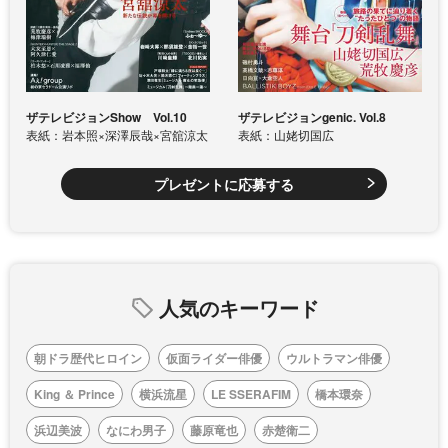
ザテレビジョンShow Vol.10
ザテレビジョンgenic. Vol.8
表紙：岩本照×深澤辰哉×宮舘涼太
表紙：山姥切国広
プレゼントに応募する
人気のキーワード
朝ドラ歴代ヒロイン
仮面ライダー俳優
ウルトラマン俳優
King ＆ Prince
横浜流星
LE SSERAFIM
橋本環奈
浜辺美波
なにわ男子
藤原竜也
赤楚衛二