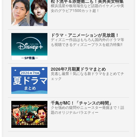
松下洸平＆赤楚衛二も！美男美女特集
横浜流星や板垣瑞生など話題のイケメンや美
女のグラビア1500カット超！
ドラマ・アニメーションが見放題！
ディズニー作品はもちろん国内外のドラマ等
も視聴できるディズニープラスを総力特集!!
2026年7月期夏ドラマまとめ
見逃し厳禁！気になる新ドラマをまとめてチ
ェック
千鳥がMC！「チャンスの時間」
クセ強めの疑問やニュースター発掘まで！話
題のオリジナルバラエティー