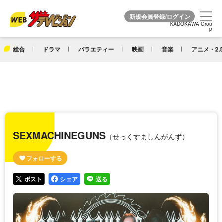
KADOKAWA Grou
KADOKAWA Grou
p
p
総合
ドラマ
バラエティー
映画
音楽
アニメ・2.
SEXMACHINEGUNS
（せっくすましんがんず）
ポスト
シェア
送る