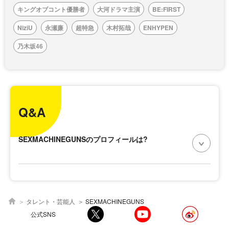
キングオブコント優勝者
大河ドラマ主演
BE:FIRST
NiziU
永瀬廉
超特急
木村拓哉
ENHYPEN
乃木坂46
Q&A
SEXMACHINEGUNSのプロフィールは?
タレント・芸能人
SEXMACHINEGUNS
公式SNS