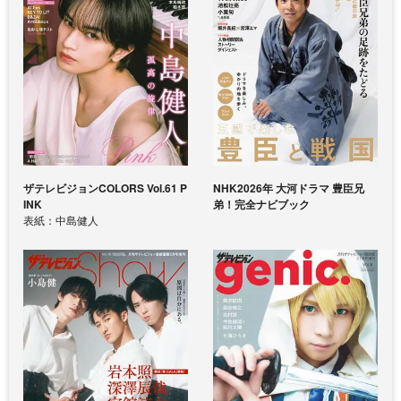
ザテレビジョンCOLORS Vol.61 P
NHK2026年 大河ドラマ 豊臣兄
INK
弟！完全ナビブック
表紙：中島健人