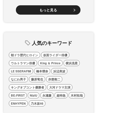
もっと見る
人気のキーワード
朝ドラ歴代ヒロイン
仮面ライダー俳優
ウルトラマン俳優
King ＆ Prince
横浜流星
LE SSERAFIM
橋本環奈
浜辺美波
なにわ男子
藤原竜也
赤楚衛二
キングオブコント優勝者
大河ドラマ主演
BE:FIRST
NiziU
永瀬廉
超特急
木村拓哉
ENHYPEN
乃木坂46