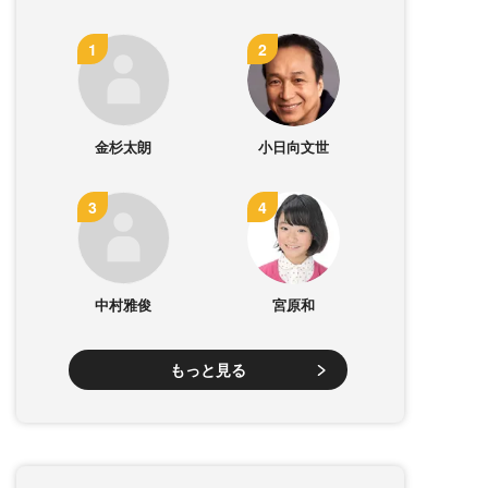
金杉太朗
小日向文世
中村雅俊
宮原和
もっと見る