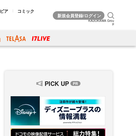
ビア
コミック
KADOKAWA Grou
p
PICK UP