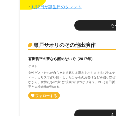
1月2日が誕生日のタレント
も
瀬戸サオリのその他出演作
有田哲平の夢なら醒めないで（2017年）
ゲスト
女性ゲストたちが自ら抱える怒り＆嘆きをぶちまけるバラエテ
ィー。カリスマ占い師・しいたけからのお告げなどを織り交ぜ
ながら、女性たちの“夢”と“現実”がぶつかり合う。MCは有田哲
平と大橋未歩が務める。
も