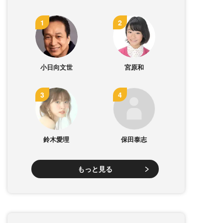
小日向文世
宮原和
鈴木愛理
保田泰志
もっと見る