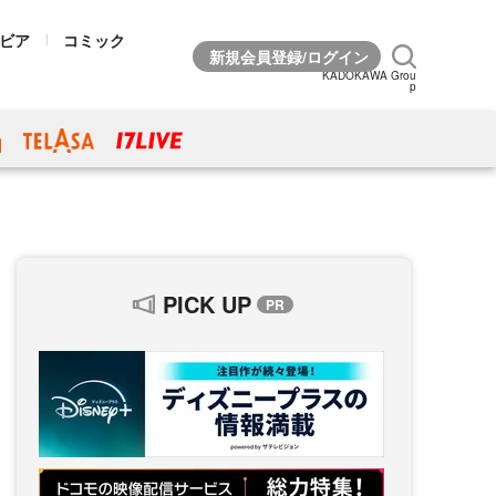
ビア
コミック
KADOKAWA Grou
p
PICK UP