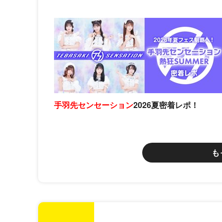
手羽先センセーション
2026夏密着レポ！
も