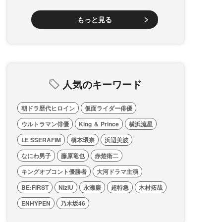
もっと見る
人気のキーワード
朝ドラ歴代ヒロイン
仮面ライダー俳優
ウルトラマン俳優
King ＆ Prince
横浜流星
LE SSERAFIM
橋本環奈
浜辺美波
なにわ男子
藤原竜也
赤楚衛二
キングオブコント優勝者
大河ドラマ主演
BE:FIRST
NiziU
永瀬廉
超特急
木村拓哉
ENHYPEN
乃木坂46