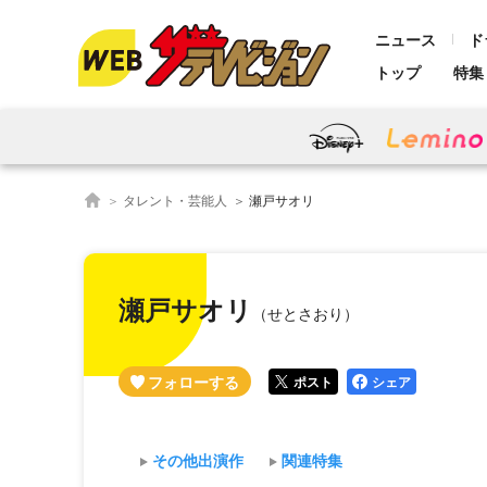
ニュース
ド
トップ
特集
タレント・芸能人
瀬戸サオリ
瀬戸サオリ
（せとさおり）
ポスト
シェア
その他出演作
関連特集