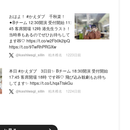
おはよ！ #かえダブ 千秋楽！
⚫︎Bチーム 12:30開演 受付開始 11:
45 客席開場 12時 港先生ラスト！
当時券もあるのでぜひお待ちして
ます🧸🤍 https://t.co/w2Fb0k2ipQ
https://t.co/9TwRhPRGXw
@kashiwagi_siiin
柏木椎名
1223日前
本日 #かえダブ 3日目✨ Bチーム 18:30開演 受付開始
17:45 客席開場 18時 です🧸🤍 飛び込み観劇もお待ち
してます✨ https://t.co/LhqaTtskGu
@kashiwagi_siiin
柏木椎名
1224日前