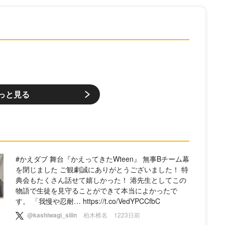
っと見る
#かえダブ 舞台『かえってきたWteen』 無事Bチーム幕
を閉じました ご観劇誠にありがとうございました！ 特
典会もたくさん話せて嬉しかった！ 港先生としてこの
物語で生徒を見守ることができて本当によかったで
す。 「我慢や忍耐… https://t.co/VedYPCCfbC
@kashiwagi_siiin
柏木椎名
1223日前