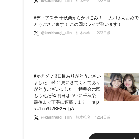
@kashiwagi_siiin
柏木椎名
1222日前
#ディアステ 千秋楽からかけこみ！！ 大和さんおめで
とうございます！ この回のライブ歌います！
@kashiwagi_siiin
柏木椎名
1223日前
#かえダブ 3日目ありがとうござい
ました！🧸🤍 見にきてくれてあり
がとうございました！ 特典会元気
もらえた🥰 明日はついに千秋楽！
最後まで丁寧に頑張ります！ http
s://t.co/UVRF2EojgA
@kashiwagi_siiin
柏木椎名
1224日前