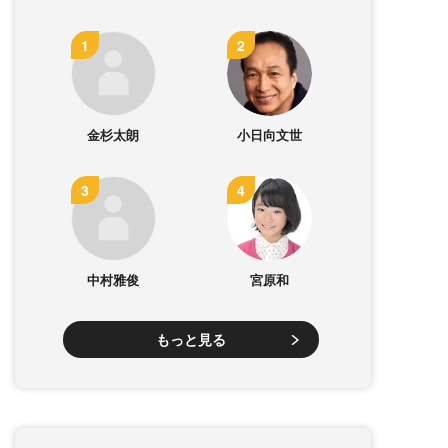
金杉太朗
小日向文世
中村雅俊
宮原和
もっと見る