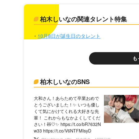
柏木しいなの関連タレント特集
10月8日が誕生日のタレント
も
柏木しいなのSNS
大和さん！あらためて卒業おめで
とうございました！✨ いつも優し
くて気にかけてくれる大好きな先
輩！ これからもなかよくしてくだ
さい！🧸🤍✨ https://t.co/bR7632N
w33 https://t.co/V6NTFMIsyD