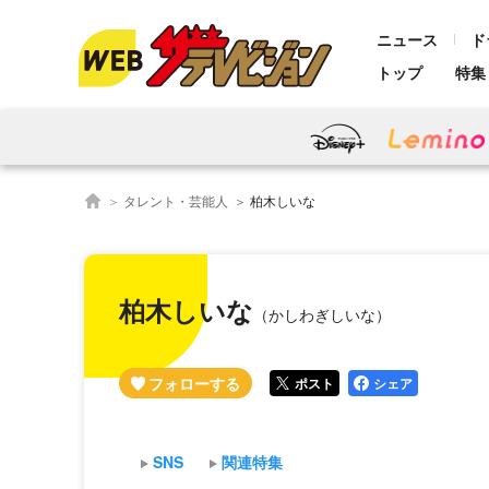
ニュース
ド
トップ
特集
タレント・芸能人
柏木しいな
柏木しいな
（かしわぎしいな）
ポスト
シェア
SNS
関連特集