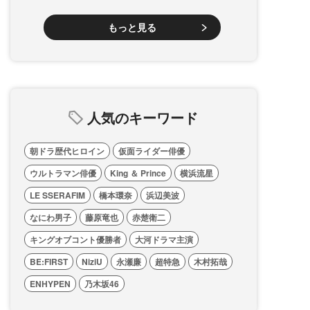
もっと見る
人気のキーワード
朝ドラ歴代ヒロイン
仮面ライダー俳優
ウルトラマン俳優
King ＆ Prince
横浜流星
LE SSERAFIM
橋本環奈
浜辺美波
なにわ男子
藤原竜也
赤楚衛二
キングオブコント優勝者
大河ドラマ主演
BE:FIRST
NiziU
永瀬廉
超特急
木村拓哉
ENHYPEN
乃木坂46