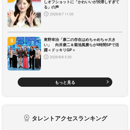
しオフショットに「かわいいが渋滞しすぎて
る」の声
2026/8/7 11:00
東野幸治「康二の存在はめちゃめちゃ大き
い」 向井康二＆菊池風磨らが4時間SPで活
躍＜ドッキリGP＞
2026/8/8 5:30
もっと見る
タレントアクセスランキング