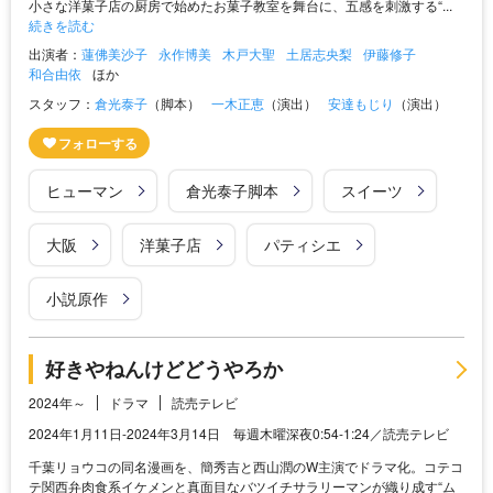
小さな洋菓子店の厨房で始めたお菓子教室を舞台に、五感を刺激する“...
続きを読む
出演者：
蓮佛美沙子
永作博美
木戸大聖
土居志央梨
伊藤修子
和合由依
ほか
スタッフ：
倉光泰子
（脚本）
一木正恵
（演出）
安達もじり
（演出）
ヒューマン
倉光泰子脚本
スイーツ
大阪
洋菓子店
パティシエ
小説原作
好きやねんけどどうやろか
2024年～
ドラマ
読売テレビ
2024年1月11日-2024年3月14日 毎週木曜深夜0:54-1:24／読売テレビ
千葉リョウコの同名漫画を、簡秀吉と西山潤のW主演でドラマ化。コテコ
テ関西弁肉食系イケメンと真面目なバツイチサラリーマンが織り成す“ム