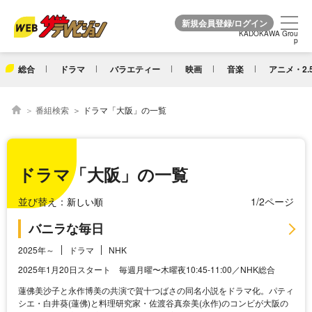
KADOKAWA Grou
KADOKAWA Grou
p
p
総合
ドラマ
バラエティー
映画
音楽
アニメ・2.
番組検索
ドラマ「大阪」の一覧
ドラマ「大阪」の一覧
並び替え：
1/2ページ
バニラな毎日
2025年～
ドラマ
NHK
2025年1月20日スタート 毎週月曜〜木曜夜10:45-11:00／NHK総合
蓮佛美沙子と永作博美の共演で賀十つばさの同名小説をドラマ化。パティ
シエ・白井葵(蓮佛)と料理研究家・佐渡谷真奈美(永作)のコンビが大阪の