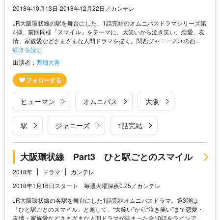
2018年10月13日-2018年12月22日／カンテレ
JR大阪環状線の駅を舞台にした、1話完結のオムニバスドラマシリーズ第
4弾。前回同様「スマイル」をテーマに、大笑いから泣き笑い、恋愛、友
情、家族愛などさまざまな人間ドラマを描く。関西ジャニーズJr.の西...
続きを読む
出演者：
西畑大吾
ヒューマン
オムニバス
大阪
駅
ジャニーズ
1話完結
大阪環状線 Part3 ひと駅ごとのスマイル
2018年
ドラマ
カンテレ
2018年1月16日スタート 毎週火曜深夜0.25／カンテレ
JR大阪環状線の各駅を舞台にした1話完結オムニバスドラマ。第3弾は
「ひと駅ごとのスマイル」と題して、“大笑い”から“泣き笑い”まで恋愛・
友情・家族愛などさまざまな人間ドラマが詰まった全10話をラインア...