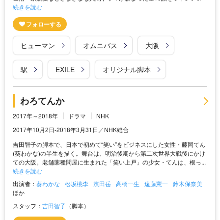
続きを読む
ヒューマン
オムニバス
大阪
駅
EXILE
オリジナル脚本
わろてんか
2017年～2018年
ドラマ
NHK
2017年10月2日-2018年3月31日／NHK総合
吉田智子の脚本で、日本で初めて“笑い”をビジネスにした女性・藤岡てん
(葵わかな)の半生を描く。舞台は、明治後期から第二次世界大戦後にかけ
ての大阪。老舗薬種問屋に生まれた「笑い上戸」の少女・てんは、根っ...
続きを読む
出演者：
葵わかな
松坂桃李
濱田岳
高橋一生
遠藤憲一
鈴木保奈美
ほか
スタッフ：
吉田智子
（脚本）