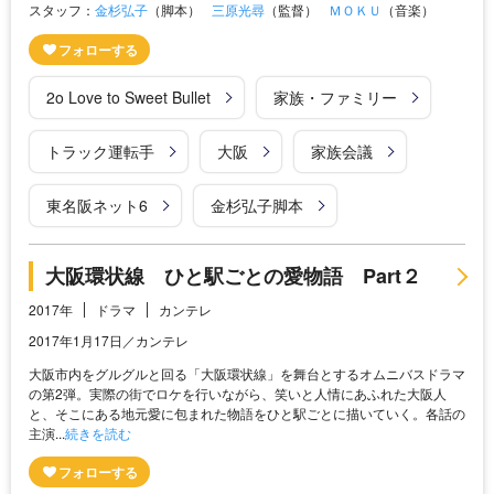
スタッフ：
金杉弘子
（脚本）
三原光尋
（監督）
ＭＯＫＵ
（音楽）
2o Love to Sweet Bullet
家族・ファミリー
トラック運転手
大阪
家族会議
東名阪ネット6
金杉弘子脚本
大阪環状線 ひと駅ごとの愛物語 Part２
2017年
ドラマ
カンテレ
2017年1月17日／カンテレ
大阪市内をグルグルと回る「大阪環状線」を舞台とするオムニバスドラマ
の第2弾。実際の街でロケを行いながら、笑いと人情にあふれた大阪人
と、そこにある地元愛に包まれた物語をひと駅ごとに描いていく。各話の
主演...
続きを読む