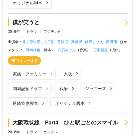
オリジナル脚本
僕が笑うと
2019年
ドラマ
フジテレビ
出演者：
井ノ原快彦
上戸彩
竜星涼
真飛聖
飯豊まりえ
高田翔
ほか
スタッフ：
尾崎将也
（脚本）
白石めぐみ
（音楽）
三宅喜重
（演出）
家族・ファミリー
大阪
開局記念ドラマ
戦争
ジャニーズ
尾崎将也脚本
オリジナル脚本
大阪環状線 Part4 ひと駅ごとのスマイル
2018年
ドラマ
カンテレ