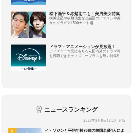
松下洸平＆赤楚衛二も！美男美女特集
横浜流星や板垣瑞生など話題のイケメンや美
女のグラビア1500カット超！
ドラマ・アニメーションが見放題！
ディズニー作品はもちろん国内外のドラマ等
も視聴できるディズニープラスを総力特集!!
ニュースランキング
2026年8月8日12:00
イ・ソジンと平均年齢76歳の韓国名優4人によ