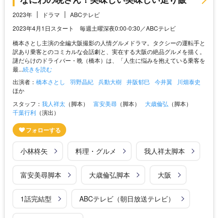
2023年
ドラマ
ABCテレビ
2023年4月1日スタート 毎週土曜深夜0:00-0:30／ABCテレビ
橋本さとし主演の全編大阪撮影の人情グルメドラマ。タクシーの運転手と
訳あり乗客とのコミカルな会話劇と、実在する大阪の絶品グルメを描く。
謎だらけのドライバー・晩（橋本）は、「人生に悩みを抱えている乗客を
最...
続きを読む
出演者：
橋本さとし
羽野晶紀
兵動大樹
井阪郁巳
今井翼
川畑泰史
ほか
スタッフ：
我人祥太
（脚本）
富安美尋
（脚本）
大歳倫弘
（脚本）
千葉行利
（演出）
小林柊矢
料理・グルメ
我人祥太脚本
富安美尋脚本
大歳倫弘脚本
大阪
1話完結型
ABCテレビ（朝日放送テレビ）