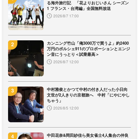
る海外旅行記 「花よりおじいさん シーズン
1 フランス・台湾編」全国無料放送
2026/8/7 17:00
カンニング竹山「俺3000万で買うよ」約2400
万円のポルシェ911のプロポーションとエンジ
ン音にうっとり＜試乗最高＞
2026/8/7 12:00
中村雅俊とかつて中村の付き人だった小日向
文世が2人きりの京都旅へ 中村「にやにやし
ちゃう」
2026/8/5 12:00
中田花奈&岡田紗佳ら美女雀士4人集合の仲良