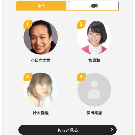
今日
週間
小日向文世
宮原和
鈴木愛理
保田泰志
もっと見る