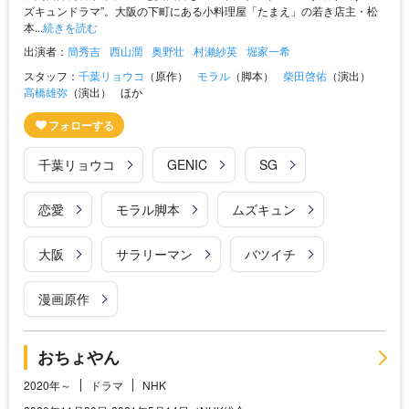
ズキュンドラマ”。大阪の下町にある小料理屋「たまえ」の若き店主・松
本...
続きを読む
出演者：
簡秀吉
西山潤
奥野壮
村瀬紗英
堀家一希
スタッフ：
千葉リョウコ
（原作）
モラル
（脚本）
柴田啓佑
（演出）
高橋雄弥
（演出）
ほか
千葉リョウコ
GENIC
SG
恋愛
モラル脚本
ムズキュン
大阪
サラリーマン
バツイチ
漫画原作
おちょやん
2020年～
ドラマ
NHK