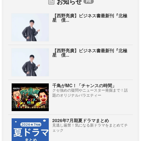
お知らせ
【西野亮廣】ビジネス書最新刊『北極
星 僕...
【西野亮廣】ビジネス書最新刊『北極
星 僕...
千鳥がMC！「チャンスの時間」
クセ強めの疑問やニュースター発掘まで！話
題のオリジナルバラエティー
2026年7月期夏ドラマまとめ
見逃し厳禁！気になる新ドラマをまとめてチ
ェック