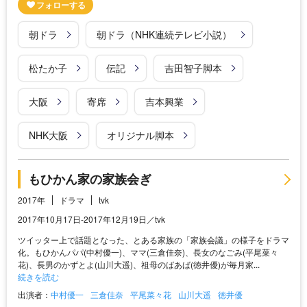
朝ドラ
朝ドラ（NHK連続テレビ小説）
松たか子
伝記
吉田智子脚本
大阪
寄席
吉本興業
NHK大阪
オリジナル脚本
もひかん家の家族会ぎ
2017年
ドラマ
tvk
2017年10月17日-2017年12月19日／tvk
ツイッター上で話題となった、とある家族の「家族会議」の様子をドラマ
化。もひかんパパ(中村優一)、ママ(三倉佳奈)、長女のなごみ(平尾菜々
花)、長男のかずとよ(山川大遥)、祖母のばあば(徳井優)が毎月家...
続きを読む
出演者：
中村優一
三倉佳奈
平尾菜々花
山川大遥
徳井優