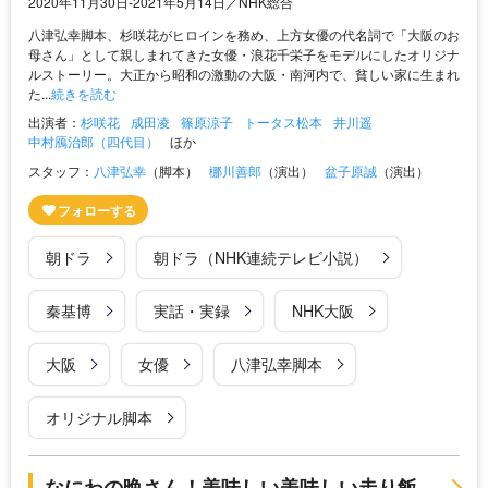
2020年11月30日-2021年5月14日／NHK総合
八津弘幸脚本、杉咲花がヒロインを務め、上方女優の代名詞で「大阪のお
母さん」として親しまれてきた女優・浪花千栄子をモデルにしたオリジナ
ルストーリー。大正から昭和の激動の大阪・南河内で、貧しい家に生まれ
た...
続きを読む
出演者：
杉咲花
成田凌
篠原涼子
トータス松本
井川遥
中村鴈治郎（四代目）
ほか
スタッフ：
八津弘幸
（脚本）
梛川善郎
（演出）
盆子原誠
（演出）
朝ドラ
朝ドラ（NHK連続テレビ小説）
秦基博
実話・実録
NHK大阪
大阪
女優
八津弘幸脚本
オリジナル脚本
なにわの晩さん！美味しい美味しい走り飯