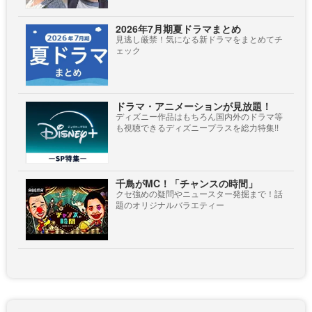
2026年7月期夏ドラマまとめ
見逃し厳禁！気になる新ドラマをまとめてチ
ェック
ドラマ・アニメーションが見放題！
ディズニー作品はもちろん国内外のドラマ等
も視聴できるディズニープラスを総力特集!!
千鳥がMC！「チャンスの時間」
クセ強めの疑問やニュースター発掘まで！話
題のオリジナルバラエティー