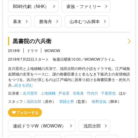
BS時代劇（NHK）
家族・ファミリー
幕末
勝海舟
山本むつみ脚本
黒書院の六兵衛
2018年
ドラマ
WOWOW
2018年7月22日スタート 毎週日曜夜10:00／WOWOWプライム
吉川晃司と上地雄輔の共演で、浅田次郎の時代小説をドラマ化。江戸城無
血開城の史実をベースに、謎の御書院番士と名もなき下級武士の友情物語
をつづる。吉川が演じるのは江戸城内に居座り続ける御書院番士・的矢六
兵...
続きを読む
出演者：
吉川晃司
上地雄輔
芦名星
寺島進
竹内力
千葉哲也
ほか
スタッフ：
浅田次郎
（原作）
李闘士男
（監督）
牧野圭祐
（脚本）
連続ドラマW（WOWOW）
浅田次郎