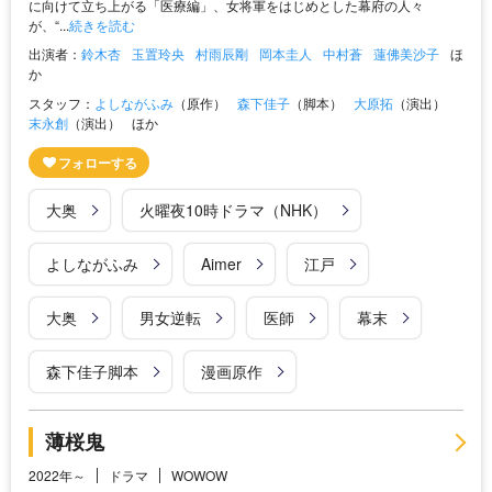
に向けて立ち上がる「医療編」、女将軍をはじめとした幕府の人々
が、“...
続きを読む
出演者：
鈴木杏
玉置玲央
村雨辰剛
岡本圭人
中村蒼
蓮佛美沙子
ほ
か
スタッフ：
よしながふみ
（原作）
森下佳子
（脚本）
大原拓
（演出）
末永創
（演出）
ほか
大奥
火曜夜10時ドラマ（NHK）
よしながふみ
Aimer
江戸
大奥
男女逆転
医師
幕末
森下佳子脚本
漫画原作
薄桜鬼
2022年～
ドラマ
WOWOW