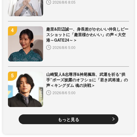
2026/8/6 8:05
趣里&田辺誠一、身長差がかわいい仲良しピー
スショットに「趣里様かわいい」の声＜大空
港～GATE24～＞
2026/8/6 5:00
山崎賢人&志尊淳&神尾楓珠、武運を祈る“拱
手”ポーズ披露のオフショに「若き武将達」の
声＜キングダム 魂の決戦＞
2026/8/6 5:00
もっと見る