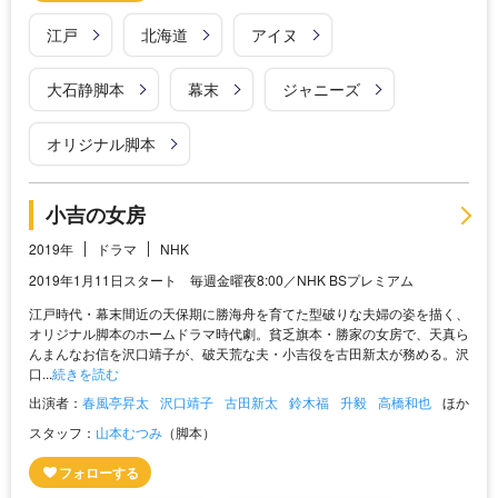
江戸
北海道
アイヌ
大石静脚本
幕末
ジャニーズ
オリジナル脚本
小吉の女房
2019年
ドラマ
NHK
2019年1月11日スタート 毎週金曜夜8:00／NHK BSプレミアム
江戸時代・幕末間近の天保期に勝海舟を育てた型破りな夫婦の姿を描く、
オリジナル脚本のホームドラマ時代劇。貧乏旗本・勝家の女房で、天真ら
んまんなお信を沢口靖子が、破天荒な夫・小吉役を古田新太が務める。沢
口...
続きを読む
出演者：
春風亭昇太
沢口靖子
古田新太
鈴木福
升毅
高橋和也
ほか
スタッフ：
山本むつみ
（脚本）