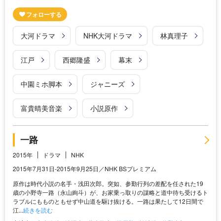
大河ドラマ
NHK大河ドラマ
林真理子
江戸
西郷隆盛
幕末
中園ミホ脚本
ジャニーズ
富貴晴美音楽
小説原作
一路
2015年
ドラマ
NHK
2015年7月31日-2015年9月25日／NHK BSプレミアム
原作は時代小説の名手・浅田次郎。突如、参勤行列の差配を任された19
歳の小野寺一路（永山絢斗）が、お家乗っ取りの謀略と道中待ち受けるト
ラブルにもものともせず中山道を駆け抜ける。一路は果たして12日間で
江...
続きを読む