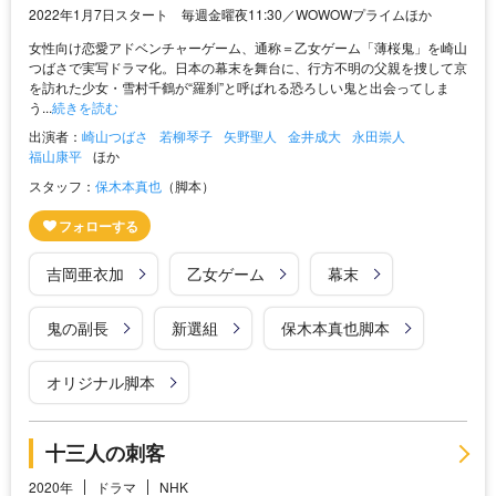
2022年1月7日スタート 毎週金曜夜11:30／WOWOWプライムほか
女性向け恋愛アドベンチャーゲーム、通称＝乙女ゲーム「薄桜鬼」を崎山
つばさで実写ドラマ化。日本の幕末を舞台に、行方不明の父親を捜して京
を訪れた少女・雪村千鶴が“羅刹”と呼ばれる恐ろしい鬼と出会ってしま
う...
続きを読む
出演者：
崎山つばさ
若柳琴子
矢野聖人
金井成大
永田崇人
福山康平
ほか
スタッフ：
保木本真也
（脚本）
吉岡亜衣加
乙女ゲーム
幕末
鬼の副長
新選組
保木本真也脚本
オリジナル脚本
十三人の刺客
2020年
ドラマ
NHK