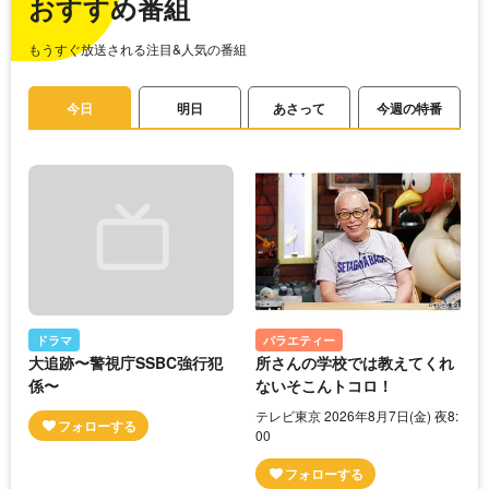
おすすめ番組
もうすぐ放送される注目&人気の番組
今日
明日
あさって
今週の特番
ドラマ
バラエティー
大追跡〜警視庁SSBC強行犯
所さんの学校では教えてくれ
係〜
ないそこんトコロ！
テレビ東京 2026年8月7日(金) 夜8:
00