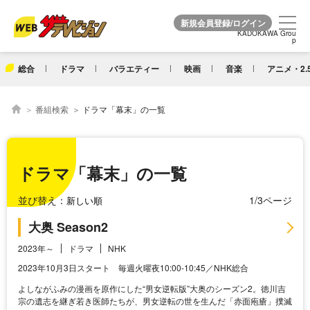
KADOKAWA Grou
KADOKAWA Grou
p
p
総合
ドラマ
バラエティー
映画
音楽
アニメ・2.
番組検索
ドラマ「幕末」の一覧
ドラマ「幕末」の一覧
並び替え：
1/3ページ
大奥 Season2
2023年～
ドラマ
NHK
2023年10月3日スタート 毎週火曜夜10:00-10:45／NHK総合
よしながふみの漫画を原作にした“男女逆転版”大奥のシーズン2。徳川吉
宗の遺志を継ぎ若き医師たちが、男女逆転の世を生んだ「赤面疱瘡」撲滅