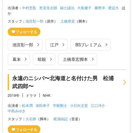
出演者：
中村芝翫
里見浩太朗
福士誠治
大島優子
勝野洋
渡辺大
ほ
か
スタッフ：
池宮彰一郎
（原作）
土橋章宏
（脚本）
池宮彰一郎
江戸
BSプレミアム
幕末
暗殺
土橋章宏脚本
永遠のニシパ〜北海道と名付けた男 松浦
武四郎〜
2019年
ドラマ
NHK
出演者：
松本潤
深田恭子
宇梶剛士
小日向文世
江口洋介
中島みゆき
スタッフ：
大石静
（脚本）
梶浦由記
（音楽）