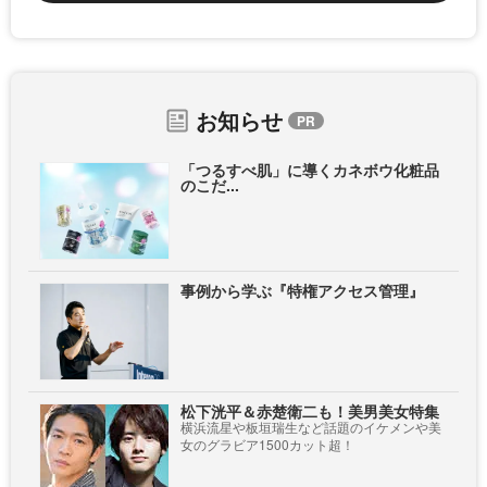
お知らせ
「つるすべ肌」に導くカネボウ化粧品
のこだ...
事例から学ぶ『特権アクセス管理』
松下洸平＆赤楚衛二も！美男美女特集
横浜流星や板垣瑞生など話題のイケメンや美
女のグラビア1500カット超！