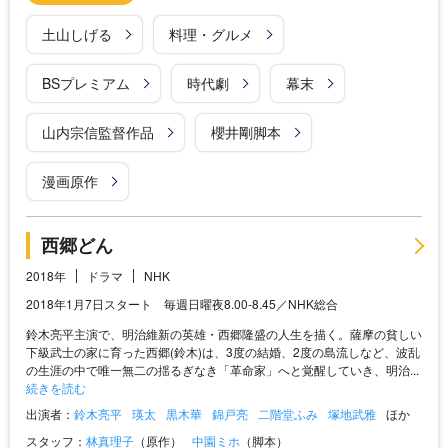
土山しげる
料理・グルメ
BSプレミアム
時代劇
幕末
山内宗信監督作品
櫻井剛脚本
漫画原作
西郷どん
2018年
ドラマ
NHK
2018年1月7日スタート 毎週日曜夜8.00-8.45／NHK総合
鈴木亮平主演で、明治維新の英雄・西郷隆盛の人生を描く。薩摩の貧しい
下級武士の家に育った西郷(鈴木)は、3度の結婚、2度の島流しなど、波乱
の生涯の中で唯一無二の揺るぎなき「革命家」へと覚醒していき、明治...
続きを読む
出演者：
鈴木亮平
瑛太
黒木華
錦戸亮
二階堂ふみ
塚地武雅
ほか
スタッフ：
林真理子
（原作）
中園ミホ
（脚本）