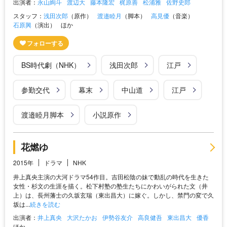
出演者：
永山絢斗
渡辺大
藤本隆宏
梶原善
松浦雅
佐野史郎
スタッフ：
浅田次郎
（原作）
渡邉睦月
（脚本）
高見優
（音楽）
石原興
（演出）
ほか
BS時代劇（NHK）
浅田次郎
江戸
参勤交代
幕末
中山道
江戸
渡邉睦月脚本
小説原作
花燃ゆ
2015年
ドラマ
NHK
井上真央主演の大河ドラマ54作目。吉田松陰の妹で動乱の時代を生きた
女性・杉文の生涯を描く。松下村塾の塾生たちにかわいがられた文（井
上）は、長州藩士の久坂玄瑞（東出昌大）に嫁ぐ。しかし、禁門の変で久
坂は...
続きを読む
出演者：
井上真央
大沢たかお
伊勢谷友介
高良健吾
東出昌大
優香
ほか