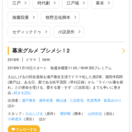
江戸
時代劇
江戸城
幕末
御書院番
牧野圭祐脚本
セディックドゥ
小説原作
幕末グルメ ブシメシ！2
2018年
ドラマ
NHK
2018年1月10日スタート 毎週水曜夜11.00／NHK BSプレミアム
土山しげるの同名漫画を瀬戸康史主演でドラマ化した第2弾。酒田伴四郎
(瀬戸)は、ある日、殿である松平茂照（草刈正雄）から「ライバル藩を探
れ」との密命を受ける。愛する妻・すず（三吉彩花）までも争いに巻き
込...
続きを読む
出演者：
瀬戸康史
酒井若菜
桐山漣
三吉彩花
笠原秀幸
萩原みのり
ほか
スタッフ：
土山しげる
（原作）
櫻井剛
（脚本）
山内宗信
（演出）
小林達夫
（演出）
ほか