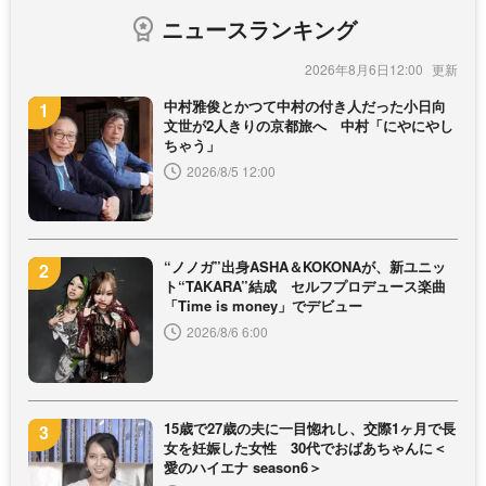
ニュースランキング
2026年8月6日12:00
中村雅俊とかつて中村の付き人だった小日向
文世が2人きりの京都旅へ 中村「にやにやし
ちゃう」
2026/8/5 12:00
“ノノガ”出身ASHA＆KOKONAが、新ユニッ
ト“TAKARA”結成 セルフプロデュース楽曲
「Time is money」でデビュー
2026/8/6 6:00
15歳で27歳の夫に一目惚れし、交際1ヶ月で長
女を妊娠した女性 30代でおばあちゃんに＜
愛のハイエナ season6＞