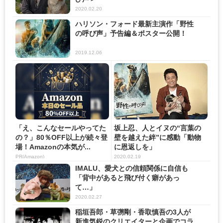
2020.02.20
ハリソン・フォード最新主演作「野性
の呼び声」予告編＆ポスター公開！
2019.12.06
「え、こんなセールやってた
坂上忍、人とイヌの“言葉の
の？」80％OFF以上が続々登
壁を越えた絆”に感動「動物
場！Amazonの本気が...
に恩返しを」
PR(Amazon)
2020.02.19
IMALU、愛犬との信頼関係に自信も
「背中があると飛び付く癖があっ
て…」
2020.02.27
稲垣吾郎・草彅剛・香取慎吾の3人が
新進気鋭のクリエイターと企画でコラ