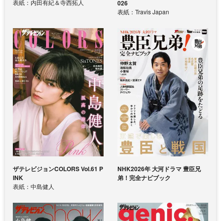
表紙：内田有紀＆寺西拓人
026
表紙：Travis Japan
ザテレビジョンCOLORS Vol.61 P
NHK2026年 大河ドラマ 豊臣兄
INK
弟！完全ナビブック
表紙：中島健人