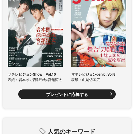
ザテレビジョンShow Vol.10
ザテレビジョンgenic. Vol.8
表紙：岩本照×深澤辰哉×宮舘涼太
表紙：山姥切国広
プレゼントに応募する
人気のキーワード