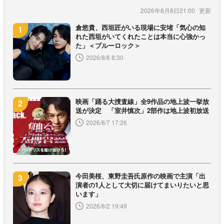
2026年8月8日21:00
倉悠貴、西垣匠がいる現場に安堵「気心の知
れた西垣がいてくれたことは本当に心強かっ
た」＜ブルーロック＞
2026/8/8 8:30
映画「踊る大捜査線」全9作品の地上波一挙放
送が決定 「室井慎次」2部作は地上波初放送
2026/8/7 17:26
今田美桜、東野圭吾氏原作の映画で主演「出
演者の1人として大切に届けてまいりたいと思
います」
2026/8/2 19:49