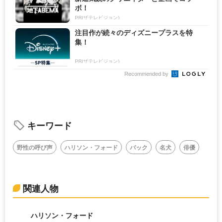
ボ！
PR(ザテレビジョン)
注目作が続々のディズニープラスを特
集！
PR(ザテレビジョン)
Recommended by
キーワード
野性の呼び声
ハリソン・フォード
バック
名犬
俳優
関連人物
ハリソン・フォード