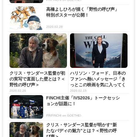
高橋よしひろが描く「野性の呼び声」
特別ポスターが公開！
2020.02.28
クリス・サンダース監督が初
ハリソン・フォード、日本の
の実写で直面した壁とは？＜
ファンへ熱いメッセージ「き
野性の呼び声＞
っとこの映画を気に入ってく
れ...
2020.02.26
2020.02.15
FINCHI主催「IVS2026」トークセッシ
ョンが話題に！
PR(FINCHI on GOETHE)
クリス・サンダース監督が明かす“新
たなバディの魅力”とは？＜野性の呼
び声＞