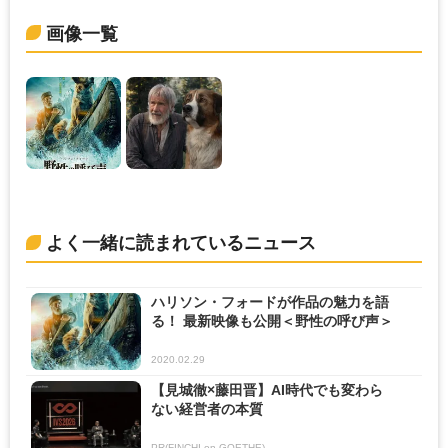
画像一覧
よく一緒に読まれているニュース
ハリソン・フォードが作品の魅力を語
る！ 最新映像も公開＜野性の呼び声＞
2020.02.29
【見城徹×藤田晋】AI時代でも変わら
ない経営者の本質
PR(FINCHI on GOETHE)