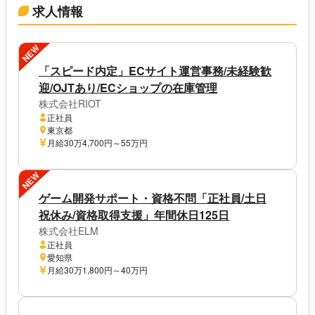
求人情報
NEW
「スピード内定」ECサイト運営事務/未経験歓
迎/OJTあり/ECショップの在庫管理
株式会社RIOT
正社員
東京都
月給30万4,700円～55万円
NEW
ゲーム開発サポート・資格不問「正社員/土日
祝休み/資格取得支援」年間休日125日
株式会社ELM
正社員
愛知県
月給30万1,800円～40万円