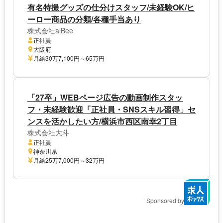
有名特撮グッズの仕分けスタッフ/未経験OK/ヒ
ーロー商品の分類/各種手当あり
株式会社alBee
正社員
大阪府
月給30万7,100円～65万円
「27卒」WEBページ広告の動画制作スタッ
フ・未経験歓迎「正社員・SNSスキル習得」セ
ンスを活かしたい方/横浜市西区南幸2丁目
株式会社大斗
正社員
神奈川県
月給25万7,000円～32万円
Sponsored by