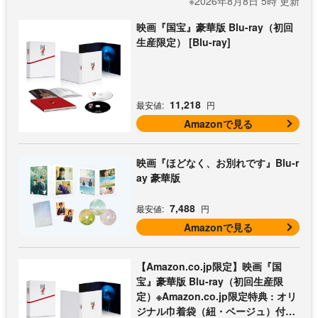
※2026年8月8日 5時 更新
映画『国宝』豪華版 Blu-ray（初回
生産限定） [Blu-ray]
11,218
最安値:
円
Amazonで見る
映画『ほどなく、お別れです』Blu-r
ay 豪華版
7,488
最安値:
円
Amazonで見る
【Amazon.co.jp限定】映画『国
宝』豪華版 Blu-ray（初回生産限
定）※Amazon.co.jp限定特典 : オリ
ジナル巾着袋（紐・ベージュ）付き