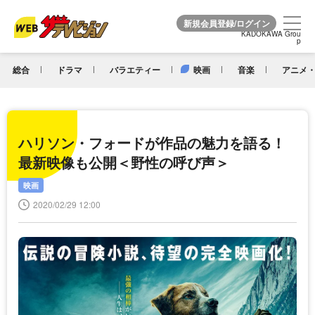
KADOKAWA Grou
KADOKAWA Grou
p
p
総合
ドラマ
バラエティー
映画
音楽
アニメ・
ハリソン・フォードが作品の魅力を語る！
最新映像も公開＜野性の呼び声＞
映画
2020/02/29 12:00