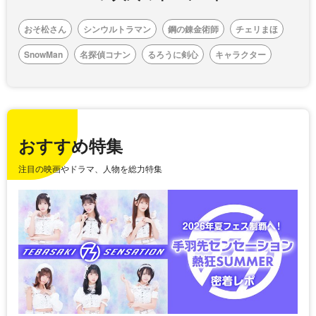
おそ松さん
シンウルトラマン
鋼の錬金術師
チェリまほ
SnowMan
名探偵コナン
るろうに剣心
キャラクター
おすすめ特集
注目の映画やドラマ、人物を総力特集