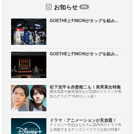
お知らせ
GOETHEとFINCHIがタッグを組み...
GOETHEとFINCHIがタッグを組み...
松下洸平＆赤楚衛二も！美男美女特集
横浜流星や板垣瑞生など話題のイケメンや美
女のグラビア1500カット超！
ドラマ・アニメーションが見放題！
ディズニー作品はもちろん国内外のドラマ等
も視聴できるディズニープラスを総力特集!!