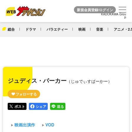
KADOKAWA Grou
KADOKAWA Grou
p
p
総合
ドラマ
バラエティー
映画
音楽
アニメ・2.
ジュディス・パーカー
（じゅでぃすぱーかー）
ポスト
シェア
送る
映画出演作
VOD