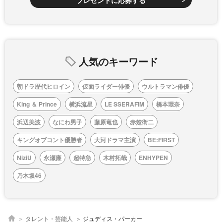
プレゼントに応募する
人気のキーワード
朝ドラ歴代ヒロイン
仮面ライダー俳優
ウルトラマン俳優
King ＆ Prince
横浜流星
LE SSERAFIM
橋本環奈
浜辺美波
なにわ男子
藤原竜也
赤楚衛二
キングオブコント優勝者
大河ドラマ主演
BE:FIRST
NiziU
永瀬廉
超特急
木村拓哉
ENHYPEN
乃木坂46
タレント・芸能人
ジュディス・パーカー