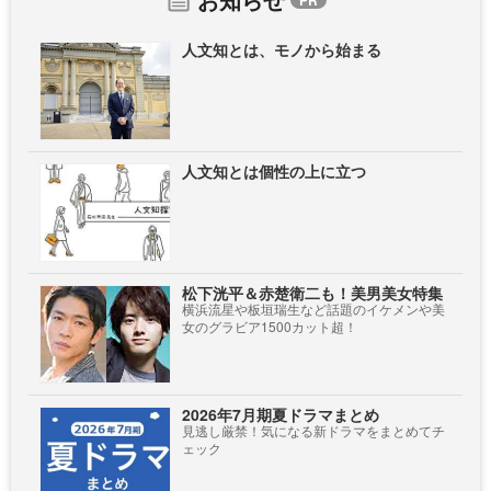
人文知とは、モノから始まる
人文知とは個性の上に立つ
松下洸平＆赤楚衛二も！美男美女特集
横浜流星や板垣瑞生など話題のイケメンや美
女のグラビア1500カット超！
2026年7月期夏ドラマまとめ
見逃し厳禁！気になる新ドラマをまとめてチ
ェック