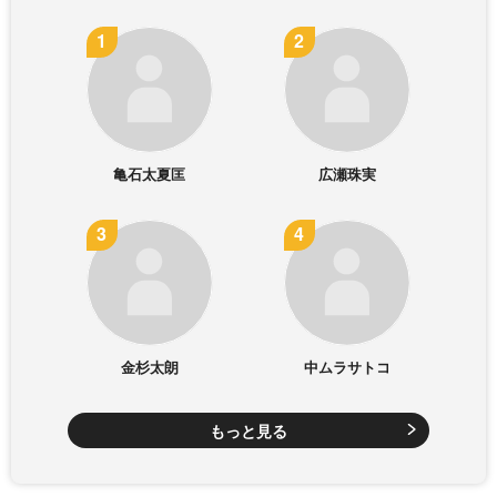
亀石太夏匡
広瀬珠実
金杉太朗
中ムラサトコ
もっと見る