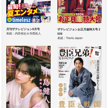
月刊ザテレビジョン9月号
ザテレビジョンお正月超特大号 2
表紙：内田有紀＆寺西拓人
026
表紙：Travis Japan