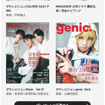
ザテレビジョンCOLORS Vol.61 P
NHK2026年 大河ドラマ 豊臣兄
INK
弟！完全ナビブック
表紙：中島健人
ザテレビジョンShow Vol.10
ザテレビジョンgenic. Vol.8
表紙：岩本照×深澤辰哉×宮舘涼太
表紙：山姥切国広