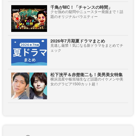
千鳥がMC！「チャンスの時間」
クセ強めの疑問やニュースター発掘まで！話
題のオリジナルバラエティー
2026年7月期夏ドラマまとめ
見逃し厳禁！気になる新ドラマをまとめてチ
ェック
松下洸平＆赤楚衛二も！美男美女特集
横浜流星や板垣瑞生など話題のイケメンや美
女のグラビア1500カット超！