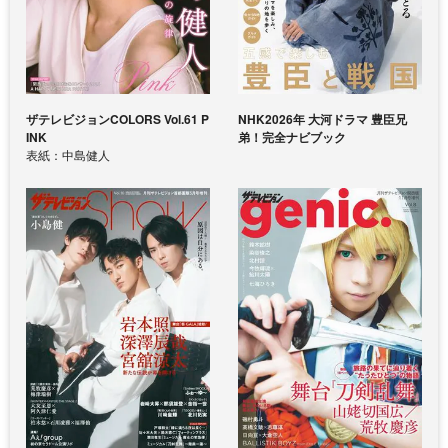
ザテレビジョンCOLORS Vol.61 P
NHK2026年 大河ドラマ 豊臣兄
INK
弟！完全ナビブック
表紙：中島健人