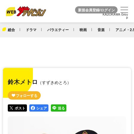
KADOKAWA Grou
KADOKAWA Grou
p
p
総合
ドラマ
バラエティー
映画
音楽
アニメ・2.
鈴木メトロ
（すずきめとろ）
ポスト
シェア
送る