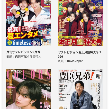
月刊ザテレビジョン9月号
ザテレビジョンお正月超特大号 2
表紙：内田有紀＆寺西拓人
026
表紙：Travis Japan