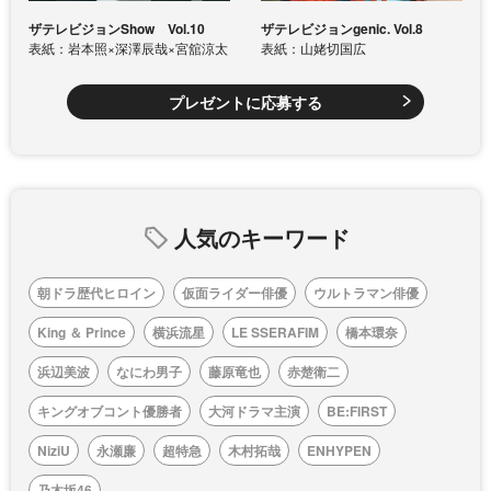
ザテレビジョンShow Vol.10
ザテレビジョンgenic. Vol.8
表紙：岩本照×深澤辰哉×宮舘涼太
表紙：山姥切国広
プレゼントに応募する
人気のキーワード
朝ドラ歴代ヒロイン
仮面ライダー俳優
ウルトラマン俳優
King ＆ Prince
横浜流星
LE SSERAFIM
橋本環奈
浜辺美波
なにわ男子
藤原竜也
赤楚衛二
キングオブコント優勝者
大河ドラマ主演
BE:FIRST
NiziU
永瀬廉
超特急
木村拓哉
ENHYPEN
乃木坂46