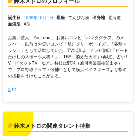
鈴木メトロのプロフィール
誕生日
1990年10月1日
星座
てんびん座
出身地
北海道
血液型
A型
お笑い芸人、YouTuber。お笑いコンビ「パンタグラフ」のメ
ンバー。以前はお笑いコンビ「旭川グリーボーイズ」「各駅マ
ッシュ」として活動していた。TV出演は、テレビ朝日「ビート
たけしのスポーツ大将！」、TBS「消えた天才」(再現)、占いT
V「ピタットTV」など。特技は野球（旭川実業高校部出身）
で、プロ野球ドラフト候補生として横浜ベイスターズより指名
の挨拶をうけたことがある。
X
鈴木メトロの関連タレント特集