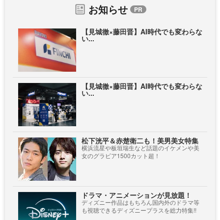
お知らせ
【見城徹×藤田晋】AI時代でも変わらな
い...
【見城徹×藤田晋】AI時代でも変わらな
い...
松下洸平＆赤楚衛二も！美男美女特集
横浜流星や板垣瑞生など話題のイケメンや美
女のグラビア1500カット超！
ドラマ・アニメーションが見放題！
ディズニー作品はもちろん国内外のドラマ等
も視聴できるディズニープラスを総力特集!!