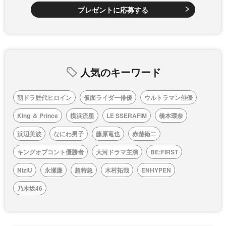
プレゼントに応募する
人気のキーワード
朝ドラ歴代ヒロイン
仮面ライダー俳優
ウルトラマン俳優
King ＆ Prince
横浜流星
LE SSERAFIM
橋本環奈
浜辺美波
なにわ男子
藤原竜也
赤楚衛二
キングオブコント優勝者
大河ドラマ主演
BE:FIRST
NiziU
永瀬廉
超特急
木村拓哉
ENHYPEN
乃木坂46