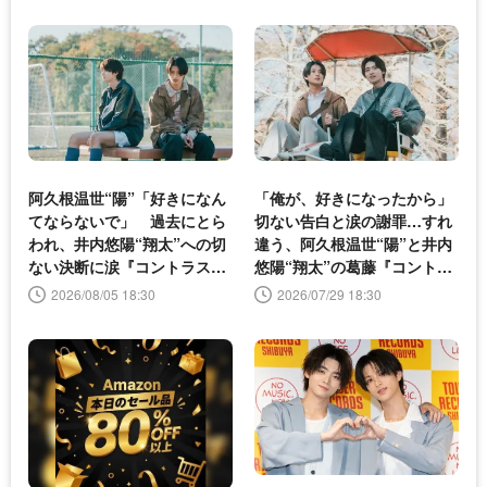
阿久根温世“陽”「好きになん
「俺が、好きになったから」
てならないで」 過去にとら
切ない告白と涙の謝罪…すれ
われ、井内悠陽“翔太”への切
違う、阿久根温世“陽”と井内
ない決断に涙『コントラス
悠陽“翔太”の葛藤『コントラ
ト』第6話
スト』第5話
2026/08/05 18:30
2026/07/29 18:30