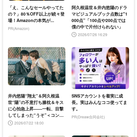
「え、こんなセールやってた
阿久根温世＆井内悠陽のドラ
の？」80％OFF以上が続々登
マビジュアルブック点数は"1
場！Amazonの本気が...
000点”「100点や200点では
僕の中で片付けられない」
PR(Amazon)
2026/07/26 16:29
井内悠陽“翔太”＆阿久根温
SNSアカウントを着実に成
世“陽”の不意打ち膝枕＆キス
長。実はみんなココ使ってま
に心拍急上昇――一転、目撃
す。
してしまった“うそ”＜コント
PR(Dreaw合同会社)
ラスト＞
2026/07/22 18:00