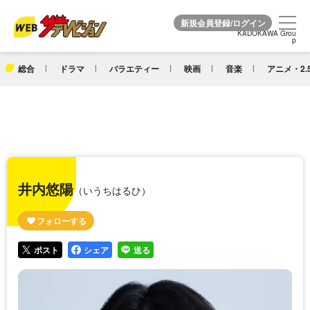
KADOKAWA Grou
KADOKAWA Grou
p
p
総合
ドラマ
バラエティー
映画
音楽
アニメ・2.
井内悠陽
（いうちはるひ）
ポスト
シェア
送る