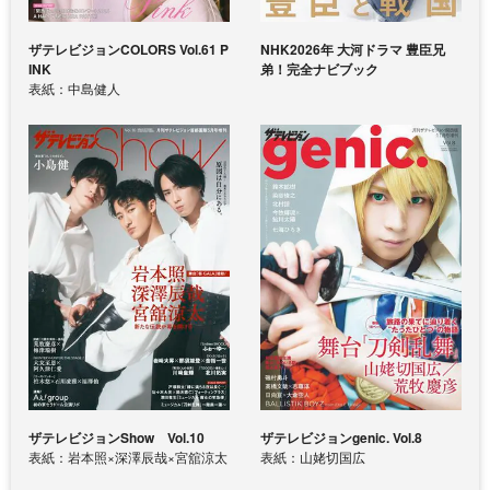
ザテレビジョンCOLORS Vol.61 P
NHK2026年 大河ドラマ 豊臣兄
INK
弟！完全ナビブック
表紙：中島健人
ザテレビジョンShow Vol.10
ザテレビジョンgenic. Vol.8
表紙：岩本照×深澤辰哉×宮舘涼太
表紙：山姥切国広