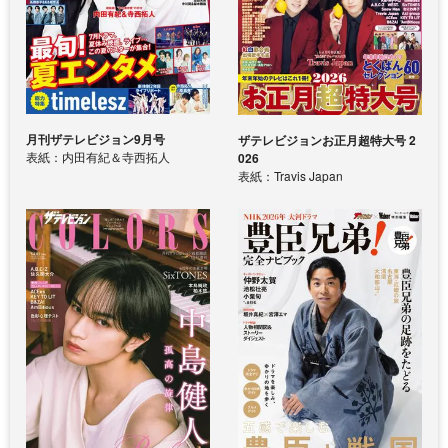
月刊ザテレビジョン9月号
ザテレビジョンお正月超特大号 2
表紙：内田有紀＆寺西拓人
026
表紙：Travis Japan