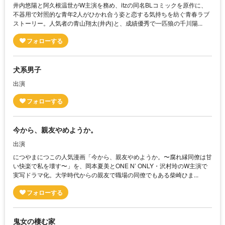
井内悠陽と阿久根温世がW主演を務め、itzの同名BLコミックを原作に、
不器用で対照的な青年2人がひかれ合う姿と恋する気持ちを紡ぐ青春ラブ
ストーリー。人気者の青山翔太(井内)と、成績優秀で一匹狼の千川陽...
犬系男子
出演
今から、親友やめようか。
出演
につやまにつこの人気漫画「今から、親友やめようか。〜腐れ縁同僚は甘
い快楽で私を壊す〜」を、岡本夏美とONE N’ ONLY・沢村玲のW主演で
実写ドラマ化。大学時代からの親友で職場の同僚でもある柴崎ひま...
鬼女の棲む家