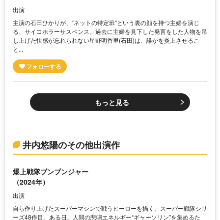
出演
主演の石田ひかりが、“ネットの特定班”という裏の顔を持つ主婦を演じ
る、サイコホラーサスペンス。過去に主婦を見下した発言をした人物を吊
し上げた快感が忘れられない星野明香里(石田)は、誰かを炎上させるこ
と...
もっと見る
井内悠陽のその他出演作
爆上戦隊ブンブンジャー
（2024年）
出演
自ら作り上げたスーパーマシンで戦うヒーローを描く、スーパー戦隊シリ
ーズ48作目。ある日、人間の悲鳴エネルギー“ギャーソリン”を集めるた