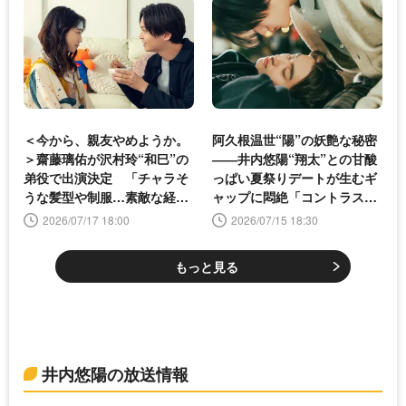
＜今から、親友やめようか。
阿久根温世“陽”の妖艶な秘密
＞齋藤璃佑が沢村玲“和巳”の
――井内悠陽“翔太”との甘酸
弟役で出演決定 「チャラそ
っぱい夏祭りデートが生むギ
うな髪型や制服…素敵な経験
ャップに悶絶「コントラス
をしました」
ト」第3話
2026/07/17 18:00
2026/07/15 18:30
もっと見る
井内悠陽の放送情報