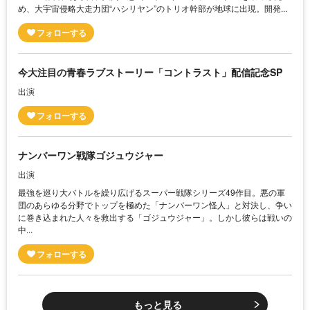
め、大宇宙侵略大走力団“ハシリヤン”のトリオ幹部が地球に出現。開発...
今大注目の青春ラブストーリー「コントラスト」配信記念SP
出演
ナンバーワン戦隊ゴジュウジャー
出演
最強を巡り大バトルを繰り広げるスーパー戦隊シリーズ49作目。悪の軍
団のあらゆる分野でトップを極めた「ナンバーワン怪人」と対決し、争い
に巻き込まれた人々を救出する「ゴジュウジャー」。しかし彼らは戦いの
中...
もっと見る