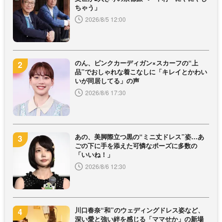
ちゃう」
2026/8/5 12:00
のん、ピンクカーディガン×スカーフの“上
品”でおしゃれな着こなしに「キレイとかわい
いが同居してる」の声
2026/8/6 17:30
あの、美脚際立つ黒の“ミニ丈ドレス”姿…あ
ごの下に手を添えた可憐なポーズに多数の
「いいね！」
2026/8/6 12:30
川口春奈“和”のウェディングドレス姿など、
深い愛と強い絆を感じる「ママせか」の新場