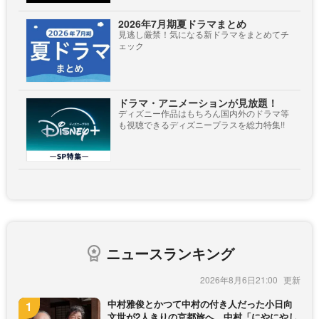
2026年7月期夏ドラマまとめ
見逃し厳禁！気になる新ドラマをまとめてチ
ェック
ドラマ・アニメーションが見放題！
ディズニー作品はもちろん国内外のドラマ等
も視聴できるディズニープラスを総力特集!!
ニュースランキング
2026年8月6日21:00
中村雅俊とかつて中村の付き人だった小日向
文世が2人きりの京都旅へ 中村「にやにやし