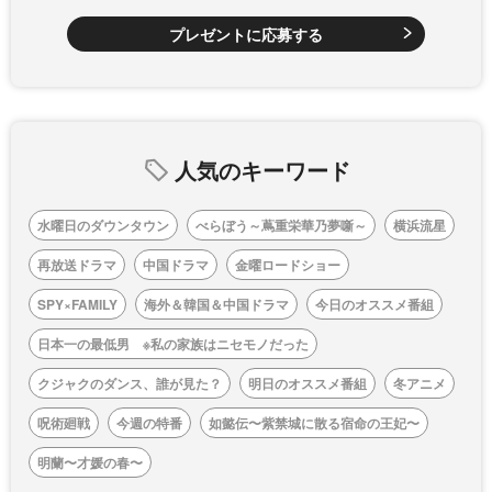
プレゼントに応募する
人気のキーワード
水曜日のダウンタウン
べらぼう～蔦重栄華乃夢噺～
横浜流星
再放送ドラマ
中国ドラマ
金曜ロードショー
SPY×FAMILY
海外＆韓国＆中国ドラマ
今日のオススメ番組
日本一の最低男 ※私の家族はニセモノだった
クジャクのダンス、誰が見た？
明日のオススメ番組
冬アニメ
呪術廻戦
今週の特番
如懿伝〜紫禁城に散る宿命の王妃〜
明蘭〜才媛の春〜