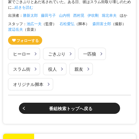
家でごきぶりとあだ名されていた。ある日、彼はスラム街取り壊しのため
に...
続きを読む
出演者：
勝新太郎
藤田弓子
山内明
西村晃
伊吹剛
堀北幸夫
ほか
スタッフ：
池広一夫
（監督）
石松愛弘
（脚本）
森田富士郎
（撮影）
渡辺岳夫
（音楽）
ヒーロー
ごきぶり
一匹狼
スラム街
役人
親友
オリジナル脚本
番組検索トップへ戻る