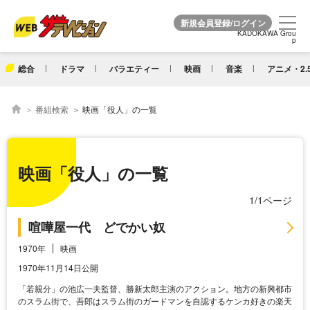
KADOKAWA Grou
KADOKAWA Grou
p
p
総合
ドラマ
バラエティー
映画
音楽
アニメ・2.
番組検索
映画「役人」の一覧
映画「役人」の一覧
1/1ページ
喧嘩屋一代 どでかい奴
1970年
映画
1970年11月14日公開
「若親分」の池広一夫監督、勝新太郎主演のアクション。地方の新興都市
のスラム街で、吾郎はスラム街のガードマンを自認するケンカ好きの楽天