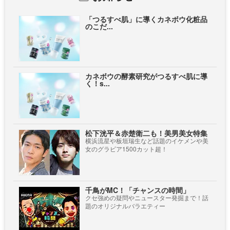
「つるすべ肌」に導くカネボウ化粧品
のこだ...
カネボウの酵素研究がつるすべ肌に導
く！s...
松下洸平＆赤楚衛二も！美男美女特集
横浜流星や板垣瑞生など話題のイケメンや美
女のグラビア1500カット超！
千鳥がMC！「チャンスの時間」
クセ強めの疑問やニュースター発掘まで！話
題のオリジナルバラエティー