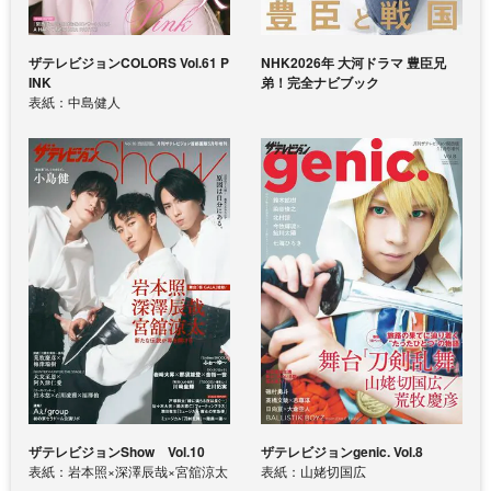
ザテレビジョンCOLORS Vol.61 P
NHK2026年 大河ドラマ 豊臣兄
INK
弟！完全ナビブック
表紙：中島健人
ザテレビジョンShow Vol.10
ザテレビジョンgenic. Vol.8
表紙：岩本照×深澤辰哉×宮舘涼太
表紙：山姥切国広