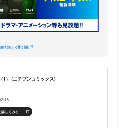
atsu_official/
1） (ニチブンコミックス)
2/18
nで詳しくみる