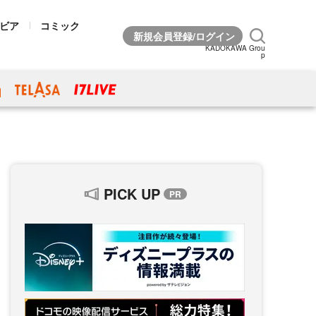
ビア
コミック
KADOKAWA Grou
p
PICK UP