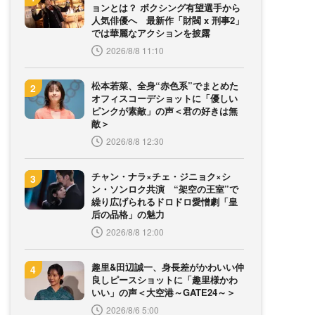
ョンとは？ ボクシング有望選手から
人気俳優へ 最新作「財閥 x 刑事2」
では華麗なアクションを披露
2026/8/8 11:10
松本若菜、全身“赤色系”でまとめた
オフィスコーデショットに「優しい
ピンクが素敵」の声＜君の好きは無
敵＞
2026/8/8 12:30
チャン・ナラ×チェ・ジニョク×シ
ン・ソンロク共演 “架空の王室”で
繰り広げられるドロドロ愛憎劇「皇
后の品格」の魅力
2026/8/8 12:00
趣里&田辺誠一、身長差がかわいい仲
良しピースショットに「趣里様かわ
いい」の声＜大空港～GATE24～＞
2026/8/6 5:00