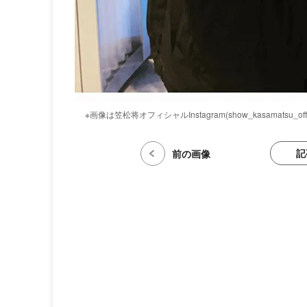
※画像は笠松将オフィシャルInstagram(show_kasamatsu_offi
記
前の画像