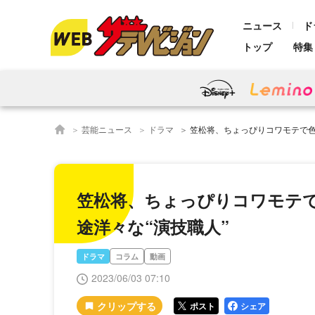
ニュース
ド
トップ
特集
芸能ニュース
ドラマ
笠松将、ちょっぴりコワモテで色気たっぷ
笠松将、ちょっぴりコワモテで
途洋々な“演技職人”
ドラマ
コラム
動画
2023/06/03 07:10
ポスト
シェア