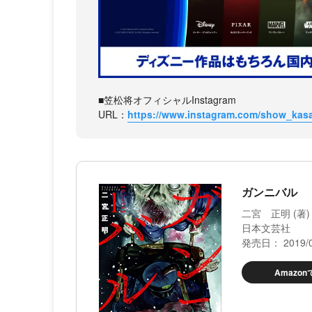
■笠松将オフィシャルInstagram
URL：
https://www.instagram.com/show_kasam
ガンニバル （
二宮 正明 (著)
日本文芸社
発売日： 2019/0
Amazo