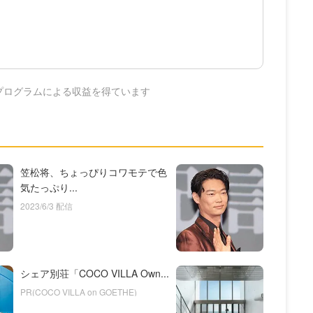
プログラムによる収益を得ています
笠松将、ちょっぴりコワモテで色
気たっぷり...
2023/6/3 配信
シェア別荘「COCO VILLA Own...
PR(COCO VILLA on GOETHE)