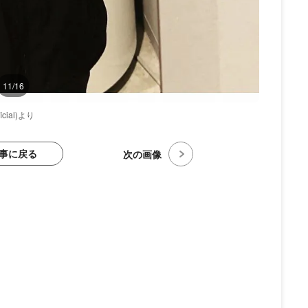
11/16
cial)より
事に戻る
次の画像