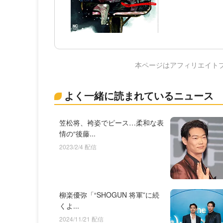
本ページはアフィリエイト
よく一緒に読まれているニュース
笠松将、袴姿でピース…柔和な表
情の“後藤...
2023/2/4 配信
柳楽優弥「“SHOGUN 将軍”に続
くよ...
2024/11/21 配信