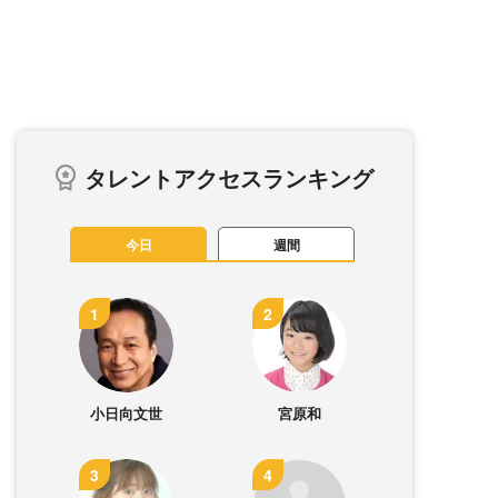
タレントアクセスランキング
今日
週間
小日向文世
宮原和