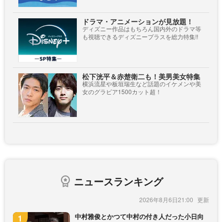
ドラマ・アニメーションが見放題！
ディズニー作品はもちろん国内外のドラマ等
も視聴できるディズニープラスを総力特集!!
松下洸平＆赤楚衛二も！美男美女特集
横浜流星や板垣瑞生など話題のイケメンや美
女のグラビア1500カット超！
ニュースランキング
2026年8月6日21:00
中村雅俊とかつて中村の付き人だった小日向