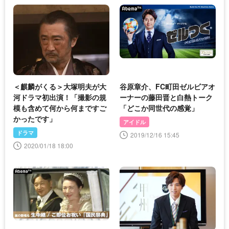
＜麒麟がくる＞大塚明夫が大
谷原章介、FC町田ゼルビアオ
河ドラマ初出演！「撮影の規
ーナーの藤田晋と白熱トーク
模も含めて何から何まですご
「どこか同世代の感覚」
かったです」
アイドル
ドラマ
2019/12/16 15:45
2020/01/18 18:00