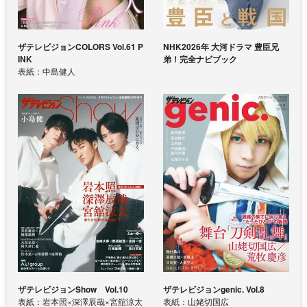
ザテレビジョンCOLORS Vol.61 P
NHK2026年 大河ドラマ 豊臣兄
INK
弟！完全ナビブック
表紙：中島健人
ザテレビジョンShow Vol.10
ザテレビジョンgenic. Vol.8
表紙：岩本照×深澤辰哉×宮舘涼太
表紙：山姥切国広