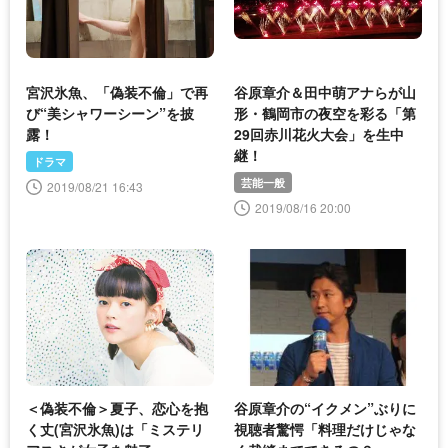
宮沢氷魚、「偽装不倫」で再
谷原章介＆田中萌アナらが山
び“美シャワーシーン”を披
形・鶴岡市の夜空を彩る「第
露！
29回赤川花火大会」を生中
継！
ドラマ
芸能一般
2019/08/21 16:43
2019/08/16 20:00
＜偽装不倫＞夏子、恋心を抱
谷原章介の“イクメン”ぶりに
く丈(宮沢氷魚)は「ミステリ
視聴者驚愕「料理だけじゃな