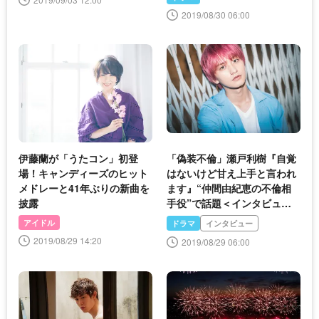
2019/08/30 06:00
伊藤蘭が「うたコン」初登
「偽装不倫」瀬戸利樹『自覚
場！キャンディーズのヒット
はないけど甘え上手と言われ
メドレーと41年ぶりの新曲を
ます』“仲間由紀恵の不倫相
披露
手役”で話題＜インタビュー
＞
アイドル
ドラマ
インタビュー
2019/08/29 14:20
2019/08/29 06:00