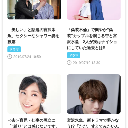
「美しい」と話題の宮沢氷
「偽装不倫」で爽やか‟偽
魚、セクシーなシャワー姿を
装”カップルを演じる杏と宮
披露
沢氷魚 2人が実はナイショ
にしていた過去とは⁉
ドラマ
ドラマ
2019/07/24 10:50
2019/07/19 13:30
＜杏＞育児・仕事の両立に
宮沢氷魚、新ドラマで夢かな
「“縛り”とは感じないです。
う!?「ただ、甘えてみたいん