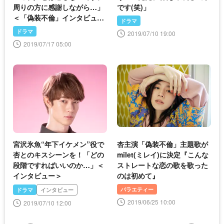
周りの方に感謝しながら…」
です(笑)」
＜「偽装不倫」インタビュー
ドラマ
＞
ドラマ
2019/07/10 19:00
2019/07/17 05:00
宮沢氷魚“年下イケメン”役で
杏主演「偽装不倫」主題歌が
杏とのキスシーンを！「どの
milet(ミレイ)に決定『こんな
段階ですればいいのか…」＜
ストレートな恋の歌を歌った
インタビュー＞
のは初めて』
バラエティー
ドラマ
インタビュー
2019/06/25 10:00
2019/07/10 12:00