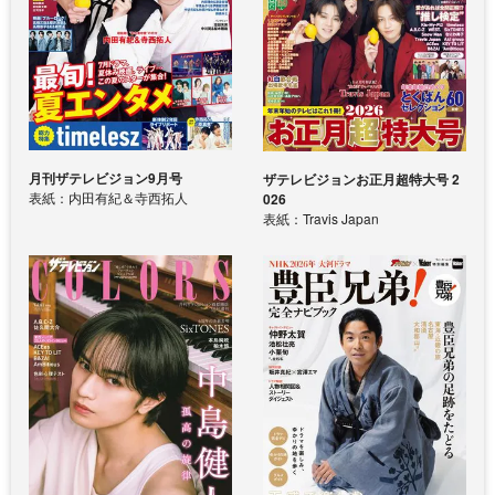
月刊ザテレビジョン9月号
ザテレビジョンお正月超特大号 2
表紙：内田有紀＆寺西拓人
026
表紙：Travis Japan