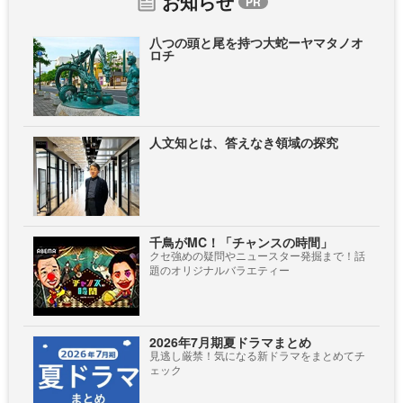
お知らせ
八つの頭と尾を持つ大蛇ーヤマタノオ
ロチ
人文知とは、答えなき領域の探究
千鳥がMC！「チャンスの時間」
クセ強めの疑問やニュースター発掘まで！話
題のオリジナルバラエティー
2026年7月期夏ドラマまとめ
見逃し厳禁！気になる新ドラマをまとめてチ
ェック