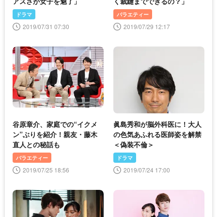
アスさが女子を魅了」
く裁縫までできるの？」
ドラマ
バラエティー
2019/07/31 07:30
2019/07/29 12:17
谷原章介、家庭での“イクメ
眞島秀和が脳外科医に！大人
ン”ぶりを紹介！親友・藤木
の色気あふれる医師姿を解禁
直人との秘話も
＜偽装不倫＞
バラエティー
ドラマ
2019/07/25 18:56
2019/07/24 17:00