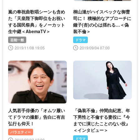
嵐の奉祝曲歌唱シーンも含め
桐山漣がハイスペックな御曹
た「天皇陛下御即位をお祝い
司に！ 積極的なアプローチに
する国民祭典」をノーカット
鐘子(杏)の心は揺れる…＜偽
生中継＜AbemaTV＞
装不倫＞
芸能一般
ドラマ
2019/11/08 19:05
2019/09/04 07:00
人気若手俳優の「オムツ履い
「偽装不倫」仲間由紀恵、年
てドラマの撮影」告白に有吉
下男性と不倫する妻役に『今
弘行も仰天！
までに演じたことのない役』
＜インタビュー＞
バラエティー
ドラマ
2019/09/03 12:00