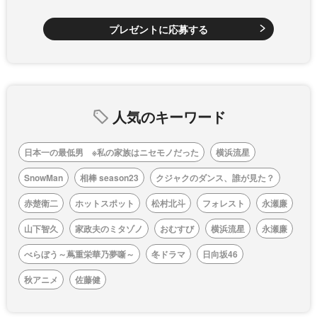
プレゼントに応募する
人気のキーワード
日本一の最低男 ※私の家族はニセモノだった
横浜流星
SnowMan
相棒 season23
クジャクのダンス、誰が見た？
赤楚衛二
ホットスポット
松村北斗
フォレスト
永瀬廉
山下智久
家政夫のミタゾノ
おむすび
横浜流星
永瀬廉
べらぼう～蔦重栄華乃夢噺～
冬ドラマ
日向坂46
秋アニメ
佐藤健