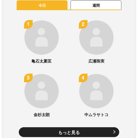
今日
週間
亀石太夏匡
広瀬珠実
金杉太朗
中ムラサトコ
もっと見る