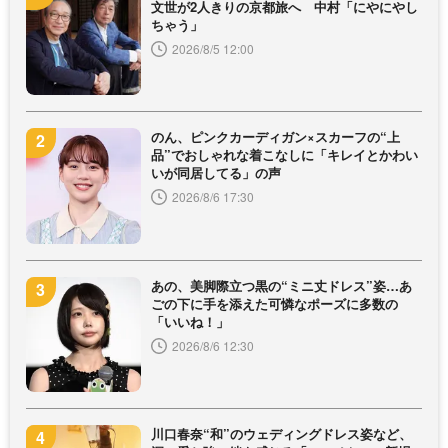
文世が2人きりの京都旅へ 中村「にやにやし
ちゃう」
2026/8/5 12:00
のん、ピンクカーディガン×スカーフの“上
品”でおしゃれな着こなしに「キレイとかわい
いが同居してる」の声
2026/8/6 17:30
あの、美脚際立つ黒の“ミニ丈ドレス”姿…あ
ごの下に手を添えた可憐なポーズに多数の
「いいね！」
2026/8/6 12:30
川口春奈“和”のウェディングドレス姿など、