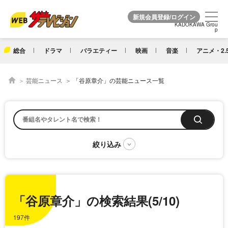
KADOKAWA Grou
KADOKAWA Grou
p
p
総合
ドラマ
バラエティー
映画
音楽
アニメ・2.
芸能ニュース
「谷原章介」の芸能ニュース一覧
「谷原章介」の検索結果(5/10)
197件