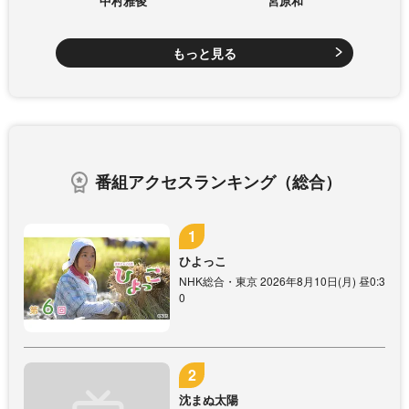
中村雅俊
宮原和
もっと見る
番組アクセスランキング（総合）
ひよっこ
NHK総合・東京 2026年8月10日(月) 昼0:3
0
沈まぬ太陽