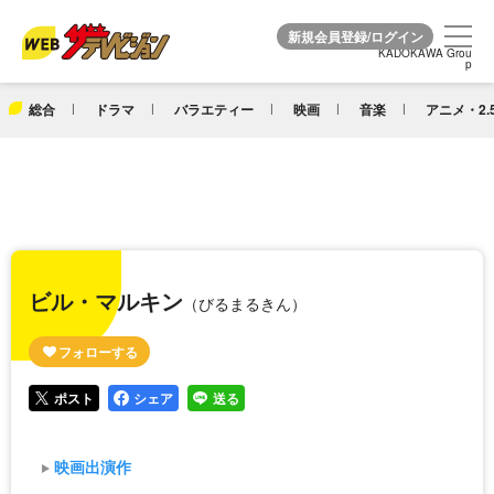
KADOKAWA Grou
KADOKAWA Grou
p
p
総合
ドラマ
バラエティー
映画
音楽
アニメ・2.
ビル・マルキン
（びるまるきん）
ポスト
シェア
送る
映画出演作