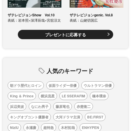
ザテレビジョンShow Vol.10
ザテレビジョンgenic. Vol.8
表紙：岩本照×深澤辰哉×宮舘涼太
表紙：山姥切国広
プレゼントに応募する
人気のキーワード
朝ドラ歴代ヒロイン
仮面ライダー俳優
ウルトラマン俳優
King ＆ Prince
横浜流星
LE SSERAFIM
橋本環奈
浜辺美波
なにわ男子
藤原竜也
赤楚衛二
キングオブコント優勝者
大河ドラマ主演
BE:FIRST
NiziU
永瀬廉
超特急
木村拓哉
ENHYPEN