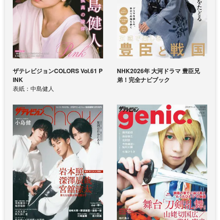
ザテレビジョンCOLORS Vol.61 P
NHK2026年 大河ドラマ 豊臣兄
INK
弟！完全ナビブック
表紙：中島健人