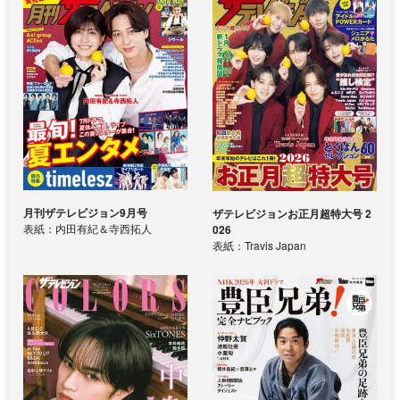
月刊ザテレビジョン9月号
ザテレビジョンお正月超特大号 2
表紙：内田有紀＆寺西拓人
026
表紙：Travis Japan