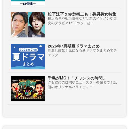
松下洸平＆赤楚衛二も！美男美女特集
横浜流星や板垣瑞生など話題のイケメンや美
女のグラビア1500カット超！
2026年7月期夏ドラマまとめ
見逃し厳禁！気になる新ドラマをまとめてチ
ェック
千鳥がMC！「チャンスの時間」
クセ強めの疑問やニュースター発掘まで！話
題のオリジナルバラエティー