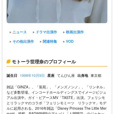
ニュース
ドラマ出演作
映画出演作
その他出演作
関連特集
VOD
モトーラ世理奈のプロフィール
誕生日
1998年10月9日
星座
てんびん座
出身地
東京都
雑誌「GINZA」、「装苑」、「メンズノンノ」、「リンネル」
など多数登場。インコードホールディングスでイメージビジュ
アル出演中。ガイ・ピアースMV「TASTE」出演。フェリシモ
とリラックマのコラボ「フェリシモミーツ リラックマ」モデ
ルに起用される。2016年雑誌「Disney Princess The Little Mer
maid」掲載、RADWINPSのアルバム「人間開花」のジャケッ