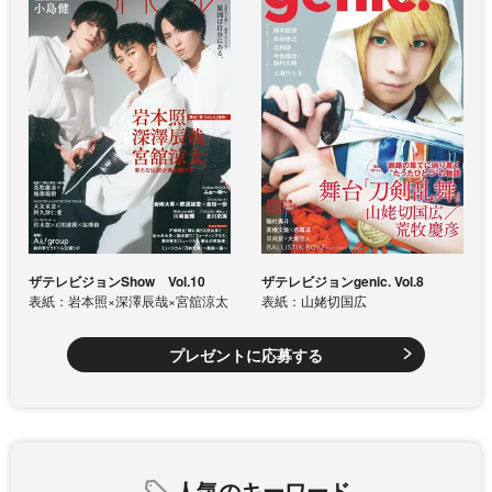
ザテレビジョンShow Vol.10
ザテレビジョンgenic. Vol.8
表紙：岩本照×深澤辰哉×宮舘涼太
表紙：山姥切国広
プレゼントに応募する
人気のキーワード