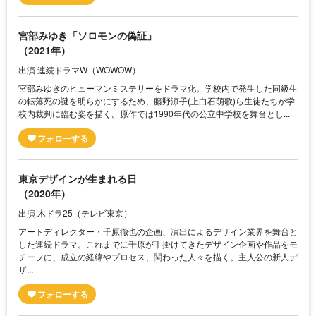
宮部みゆき「ソロモンの偽証」
（2021年）
出演 連続ドラマW（WOWOW）
宮部みゆきのヒューマンミステリーをドラマ化。学校内で発生した同級生
の転落死の謎を明らかにするため、藤野涼子(上白石萌歌)ら生徒たちが学
校内裁判に臨む姿を描く。原作では1990年代の公立中学校を舞台とし...
東京デザインが生まれる日
（2020年）
出演 木ドラ25（テレビ東京）
アートディレクター・千原徹也の企画、演出によるデザイン業界を舞台と
した連続ドラマ。これまでに千原が手掛けてきたデザイン企画や作品をモ
チーフに、成立の経緯やプロセス、関わった人々を描く。主人公の新人デ
ザ...