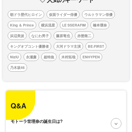
朝ドラ歴代ヒロイン
仮面ライダー俳優
ウルトラマン俳優
King ＆ Prince
横浜流星
LE SSERAFIM
橋本環奈
浜辺美波
なにわ男子
藤原竜也
赤楚衛二
キングオブコント優勝者
大河ドラマ主演
BE:FIRST
NiziU
永瀬廉
超特急
木村拓哉
ENHYPEN
乃木坂46
Q&A
モトーラ世理奈の誕生日は?