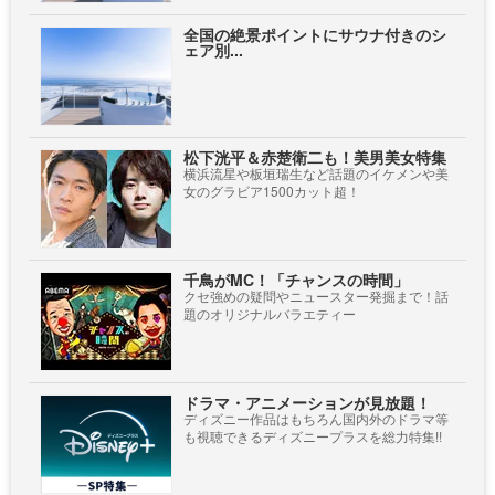
全国の絶景ポイントにサウナ付きのシ
ェア別...
松下洸平＆赤楚衛二も！美男美女特集
横浜流星や板垣瑞生など話題のイケメンや美
女のグラビア1500カット超！
千鳥がMC！「チャンスの時間」
クセ強めの疑問やニュースター発掘まで！話
題のオリジナルバラエティー
ドラマ・アニメーションが見放題！
ディズニー作品はもちろん国内外のドラマ等
も視聴できるディズニープラスを総力特集!!