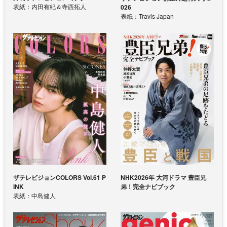
表紙：内田有紀＆寺西拓人
026
表紙：Travis Japan
ザテレビジョンCOLORS Vol.61 P
NHK2026年 大河ドラマ 豊臣兄
INK
弟！完全ナビブック
表紙：中島健人