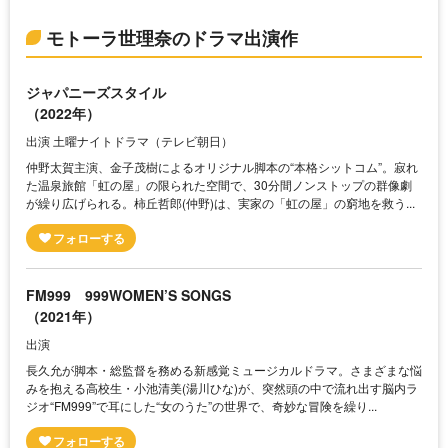
モトーラ世理奈のドラマ出演作
ジャパニーズスタイル
（2022年）
出演 土曜ナイトドラマ（テレビ朝日）
仲野太賀主演、金子茂樹によるオリジナル脚本の“本格シットコム”。寂れ
た温泉旅館「虹の屋」の限られた空間で、30分間ノンストップの群像劇
が繰り広げられる。柿丘哲郎(仲野)は、実家の「虹の屋」の窮地を救う...
FM999 999WOMEN’S SONGS
（2021年）
出演
長久允が脚本・総監督を務める新感覚ミュージカルドラマ。さまざまな悩
みを抱える高校生・小池清美(湯川ひな)が、突然頭の中で流れ出す脳内ラ
ジオ“FM999”で耳にした“女のうた”の世界で、奇妙な冒険を繰り...