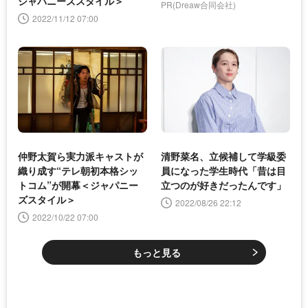
ジャパニーズスタイル＞
PR(Dreaw合同会社)
2022/11/12 07:00
仲野太賀ら実力派キャストが
清野菜名、立候補して学級委
織り成す“テレ朝初本格シッ
員になった学生時代「昔は目
トコム”が開幕＜ジャパニー
立つのが好きだったんです」
ズスタイル＞
2022/08/26 22:12
2022/10/22 07:00
もっと見る