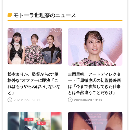
モトーラ世理奈のニュース
松本まりか、監督からの“規
吉岡里帆、アートディレクタ
格外な”オファーに即決「こ
ー・千原徹也氏の初監督映画
れはもうやらねばいけないな
は「今まで参加してきた仕事
と」
とは全然違うことだらけ」
2023/06/20 20:30
2023/06/20 19:08