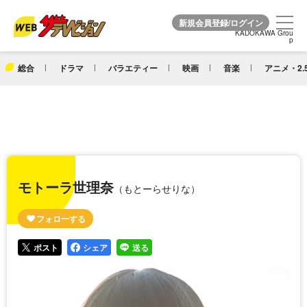
KADOKAWA Grou
KADOKAWA Grou
p
p
総合
ドラマ
バラエティー
映画
音楽
アニメ・2.
モトーラ世理奈
（もとーらせりな）
ポスト
シェア
送る