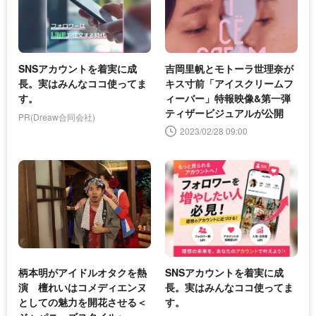
SNSアカウントを着実に成
吉岡⾥帆とモトーラ世理奈が
長。実はみんなココ使ってま
キス寸前「アイスクリームフ
す。
ィーバー」特報映像&第一弾
ティザービジュアルが公開
PR(Dreaw合同会社)
2023/02/28 09:00
柄本明がアイドルオタクを熱
SNSアカウントを着実に成
演 檀れいはコメディエンヌ
長。実はみんなココ使ってま
としての魅力を開花させる＜
す。