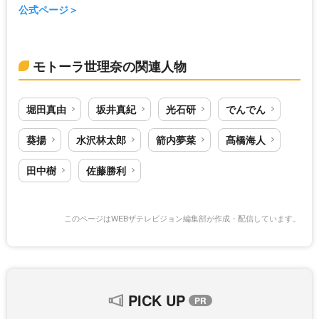
公式ページ
モトーラ世理奈の関連人物
堀田真由
坂井真紀
光石研
でんでん
葵揚
水沢林太郎
箭内夢菜
髙橋海人
田中樹
佐藤勝利
このページはWEBザテレビジョン編集部が作成・配信しています。
PICK UP