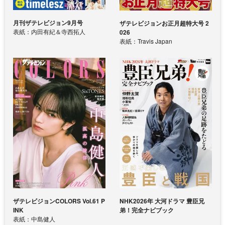
月刊ザテレビジョン9月号
ザテレビジョンお正月超特大号 2
表紙：内田有紀＆寺西拓人
026
表紙：Travis Japan
ザテレビジョンCOLORS Vol.61 P
NHK2026年 大河ドラマ 豊臣兄
INK
弟！完全ナビブック
表紙：中島健人