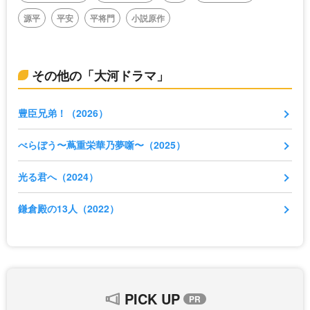
源平
平安
平将門
小説原作
その他の「大河ドラマ」
豊臣兄弟！（2026）
べらぼう〜蔦重栄華乃夢噺〜（2025）
光る君へ（2024）
鎌倉殿の13人（2022）
PICK UP