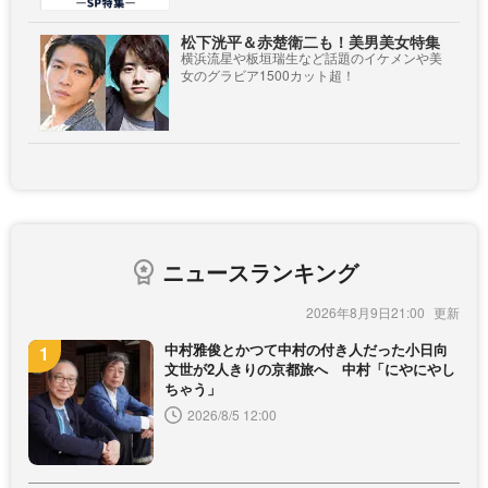
松下洸平＆赤楚衛二も！美男美女特集
横浜流星や板垣瑞生など話題のイケメンや美
女のグラビア1500カット超！
ニュースランキング
2026年8月9日21:00
中村雅俊とかつて中村の付き人だった小日向
文世が2人きりの京都旅へ 中村「にやにやし
ちゃう」
2026/8/5 12:00