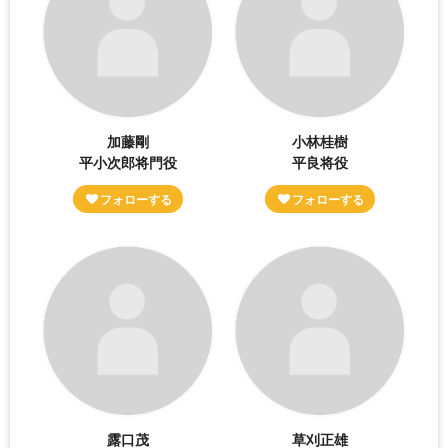
加藤剛
小林桂樹
平小次郎将門役
平良将役
露口茂
草刈正雄