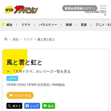
KADOKAWA Grou
KADOKAWA Grou
p
p
総合
ドラマ
バラエティー
映画
音楽
アニメ・2.
番組
ドラマ
風と雲と虹と
風と雲と虹と
『大河ドラマ』のシリーズ一覧を見る
ドラマ
1976年1月4日-1976年12月26日／NHK総合
ポスト
シェア
送る