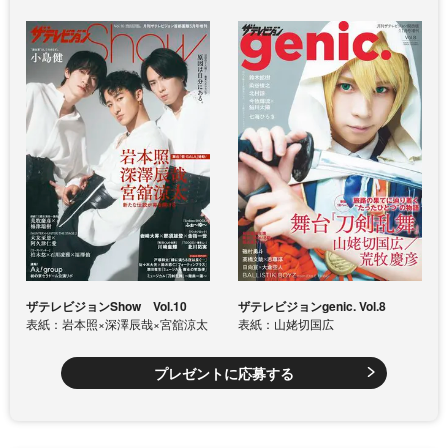
ザテレビジョンShow Vol.10
ザテレビジョンgenic. Vol.8
表紙：岩本照×深澤辰哉×宮舘涼太
表紙：山姥切国広
プレゼントに応募する