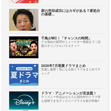
家の売却成功にはカギがある？家処分
の基礎...
千鳥がMC！「チャンスの時間」
クセ強めの疑問やニュースター発掘まで！話
題のオリジナルバラエティー
2026年7月期夏ドラマまとめ
見逃し厳禁！気になる新ドラマをまとめてチ
ェック
ドラマ・アニメーションが見放題！
ディズニー作品はもちろん国内外のドラマ等
も視聴できるディズニープラスを総力特集!!