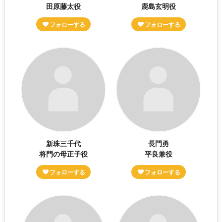
田原藤太役
鹿島玄明役
新珠三千代
長門勇
将門の母正子役
平良兼役