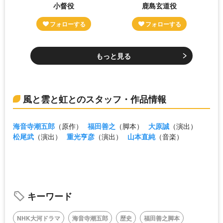
小督役
鹿島玄道役
もっと見る
風と雲と虹とのスタッフ・作品情報
海音寺潮五郎
（原作）
福田善之
（脚本）
大原誠
（演出）
松尾武
（演出）
重光亨彦
（演出）
山本直純
（音楽）
キーワード
NHK大河ドラマ
海音寺潮五郎
歴史
福田善之脚本