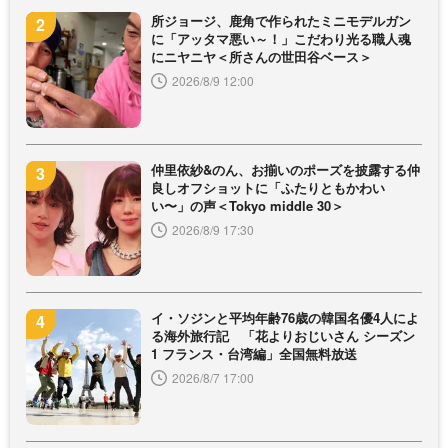
所ジョージ、鹿角で作られたミニモデルガン
に「アッタマ悪い～！」こだわり光る職人魂
にニヤニヤ＜所さんの世田谷ベース＞
2026/8/9 12:00
仲里依紗&のん、お揃いのポーズを披露する仲
良しオフショットに「ふたりともかわい
い〜」の声＜Tokyo middle 30＞
2026/8/9 17:30
イ・ソジンと平均年齢76歳の韓国名優4人によ
る海外旅行記 「花よりおじいさん シーズン
1 フランス・台湾編」全国無料放送
2026/8/7 17:00