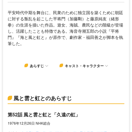
平安時代中期を舞台に、民衆のために独立国を築くために朝廷
に対する叛乱を起こした平将門（加藤剛）と藤原純友（緒形
拳）の生涯を描いた作品。遊女、海賊、農民などの階級が登場
し、活躍したことも特徴である。海音寺潮五郎の小説『平将
門』『海と風と虹と』が原作で、劇作家・福田善之が脚本を執
筆した。
あらすじ
キャスト・キャラクター
風と雲と虹とのあらすじ
第52話 風と雲と虹と「久遠の虹」
1976年12月26日 NHK総合