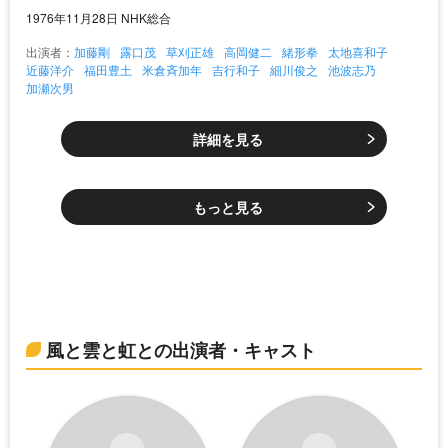
1976年11月28日 NHK総合
出演者：
加藤剛
露口茂
草刈正雄
高岡健二
緒形拳
太地喜和子
近藤洋介
福田豊土
米倉斉加年
吉行和子
細川俊之
池波志乃
加瀬次男
詳細を見る
もっと見る
風と雲と虹との出演者・キャスト