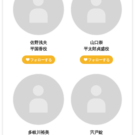
佐野浅夫
山口崇
平国香役
平太郎貞盛役
多岐川裕美
宍戸錠