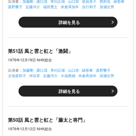
出演者：
加藤剛
露口茂
草刈正雄
山口崇
星由里子
西村晃
緒形拳
真野響子
近藤洋介
福田豊土
米倉斉加年
吉行和子
加瀬次男
詳細を見る
第51話 風と雲と虹と「激闘」
1976年12月19日 NHK総合
出演者：
加藤剛
露口茂
草刈正雄
山口崇
緒形拳
真野響子
太地喜和子
仲谷昇
近藤洋介
今福將雄
米倉斉加年
加瀬次男
詳細を見る
第50話 風と雲と虹と「藤太と将門」
1976年12月12日 NHK総合