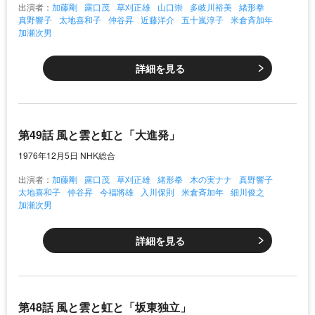
出演者：
加藤剛
露口茂
草刈正雄
山口崇
多岐川裕美
緒形拳
真野響子
太地喜和子
仲谷昇
近藤洋介
五十嵐淳子
米倉斉加年
加瀬次男
詳細を見る
第49話 風と雲と虹と「大進発」
1976年12月5日 NHK総合
出演者：
加藤剛
露口茂
草刈正雄
緒形拳
木の実ナナ
真野響子
太地喜和子
仲谷昇
今福將雄
入川保則
米倉斉加年
細川俊之
加瀬次男
詳細を見る
第48話 風と雲と虹と「坂東独立」