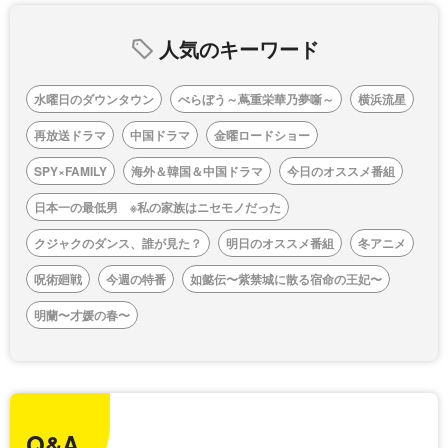
人気のキーワード
水曜日のダウンタウン
べらぼう～蔦重栄華乃夢噺～
横浜流星
再放送ドラマ
中国ドラマ
金曜ロードショー
SPY×FAMILY
海外＆韓国＆中国ドラマ
今日のオススメ番組
日本一の最低男 ※私の家族はニセモノだった
クジャクのダンス、誰が見た？
明日のオススメ番組
冬アニメ
呪術廻戦
今週の特番
如懿伝〜紫禁城に散る宿命の王妃〜
明蘭〜才媛の春〜
Q&A