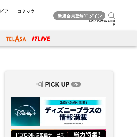
ビア
コミック
KADOKAWA Grou
p
PICK UP