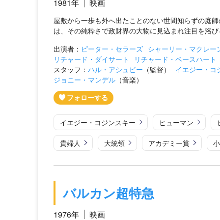
1981年
映画
屋敷から一歩も外へ出たことのない世間知らずの庭師
は、その純粋さで政財界の大物に見込まれ注目を浴び
出演者：
ピーター・セラーズ
シャーリー・マクレー
リチャード・ダイサート
リチャード・ベースハート
スタッフ：
ハル・アシュビー
（監督）
イエジー・コ
ジョニー・マンデル
（音楽）
イエジー・コジンスキー
ヒューマン
貴婦人
大統領
アカデミー賞
小
バルカン超特急
1976年
映画