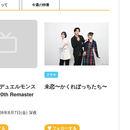
さって
今週の特番
ドラマ
デュエルモンス
未恋〜かくれぼっちたち〜
th Remaster
26年8月7日(金) 深夜