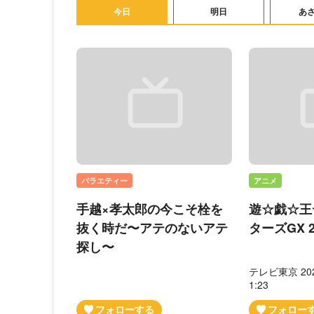
今日
明日
あ
バラエティー
アニメ
手越×孝太郎の今こそ栓を
遊☆戯☆王
抜く時だ〜アテのないアテ
ターズGX 20
探し〜
テレビ東京 20
1:23