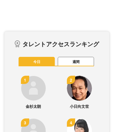
タレントアクセスランキング
今日
週間
金杉太朗
小日向文世