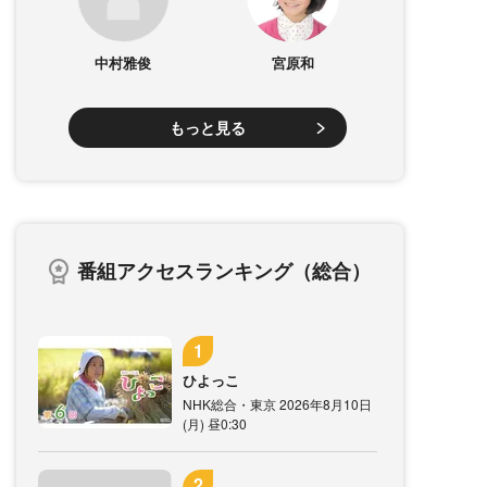
中村雅俊
宮原和
もっと見る
番組アクセスランキング（総合）
ひよっこ
NHK総合・東京 2026年8月10日
(月) 昼0:30