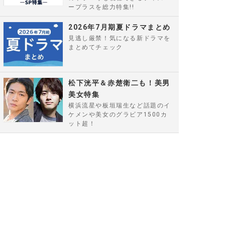
ープラスを総力特集!!
2026年7月期夏ドラマまとめ
見逃し厳禁！気になる新ドラマを
まとめてチェック
松下洸平＆赤楚衛二も！美男
美女特集
横浜流星や板垣瑞生など話題のイ
ケメンや美女のグラビア1500カ
ット超！