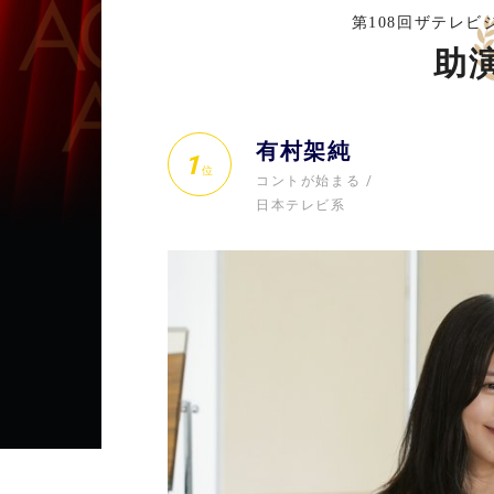
第108回ザテレ
助
有村架純
1
位
コントが始まる
日本テレビ系