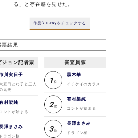
る」と存在感を見せた。
作品Blu-rayをチェックする
得票結果
ビジョン記者票
審査員票
市川実日子
黒木華
1
位
大豆田とわ子と三人
イチケイのカラス
の元夫
有村架純
有村架純
2
位
コントが始まる
コントが始まる
長澤まさみ
長澤まさみ
3
位
ドラゴン桜
ドラゴン桜