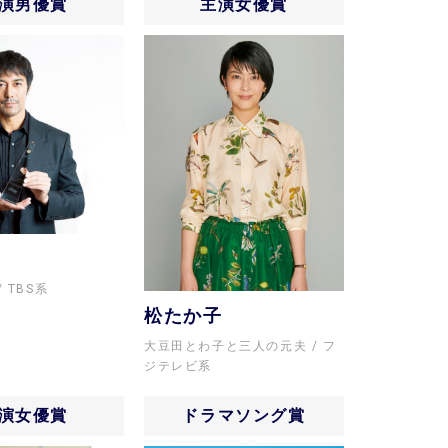
演男優賞
主演女優賞
TBS系
松たか子
大豆田とわ子と三人の元夫
フ
ジテレビ系
演女優賞
ドラマソング賞