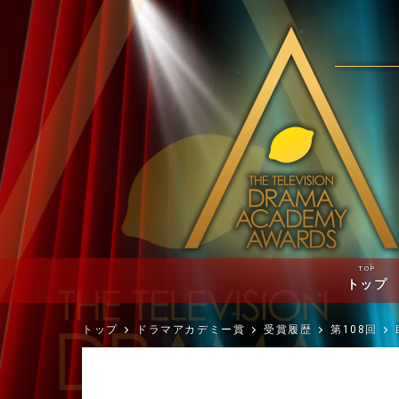
TOP
トップ
トップ
ドラマアカデミー賞
受賞履歴
第108回