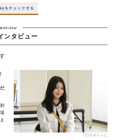
-rayをチェックする
インタビュー
す
ま
し
くだ
も刺
現場
いま
(C)日本テレビ