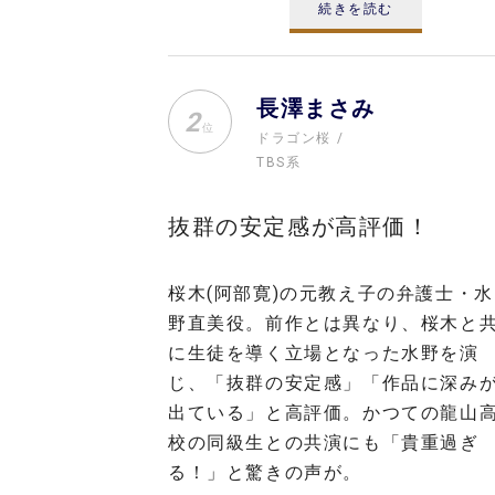
続きを読む
長澤まさみ
2
位
ドラゴン桜
TBS系
抜群の安定感が高評価！
桜木(阿部寛)の元教え子の弁護士・水
野直美役。前作とは異なり、桜木と
に生徒を導く立場となった水野を演
じ、「抜群の安定感」「作品に深み
出ている」と高評価。かつての龍山
校の同級生との共演にも「貴重過ぎ
る！」と驚きの声が。