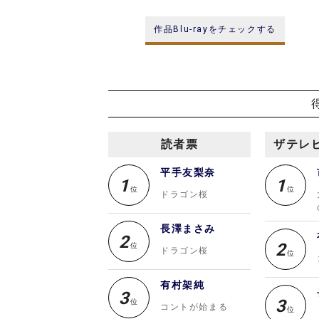
作品Blu-rayをチェックする
読者票
ザテレ
平手友梨奈
1
1
位
位
ドラゴン桜
長澤まさみ
2
2
位
ドラゴン桜
位
有村架純
3
3
位
コントが始まる
位