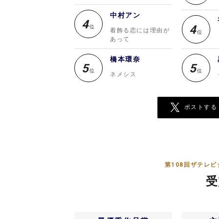
中村アン
4
4
位
着飾る恋には理由が
位
あって
橋本環奈
5
5
位
位
ネメシス
ポストする
第108回ザテレ
受