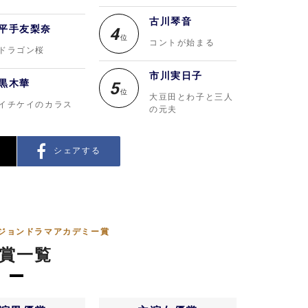
古川琴音
平手友梨奈
4
位
コントが始まる
ドラゴン桜
市川実日子
黒木華
5
位
大豆田とわ子と三人
イチケイのカラス
の元夫
シェアする
ビジョンドラマアカデミー賞
賞一覧