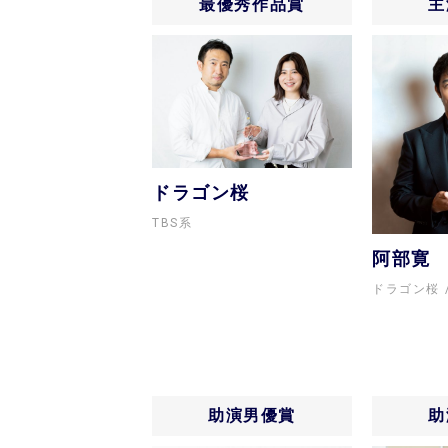
最優秀作品賞
主
ドラゴン桜
TBS系
阿部寛
ドラゴン桜
助演男優賞
助