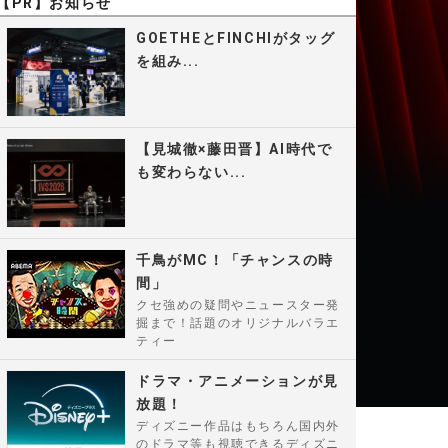
【PR】お知らせ
GOETHEとFINCHIがタッグ
を組み...
【見城徹×藤田晋】AI時代で
も変わらない...
千鳥がMC！「チャンスの時
間」
クセ強めの疑問やニュースター発
掘まで！話題のオリジナルバラエ
ティー
ドラマ・アニメーションが見
放題！
ディズニー作品はもちろん国内外
のドラマ等も視聴できるディズニ