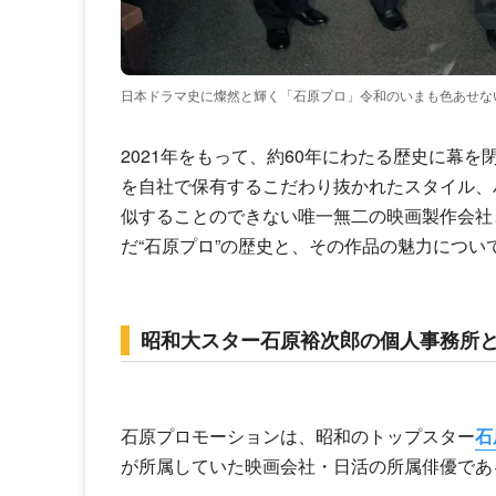
日本ドラマ史に燦然と輝く「石原プロ」令和のいまも色あせな
2021年をもって、約60年にわたる歴史に幕
を自社で保有するこだわり抜かれたスタイル、
似することのできない唯一無二の映画製作会社
だ“石原プロ”の歴史と、その作品の魅力につい
昭和大スター石原裕次郎の個人事務所
石原プロモーションは、昭和のトップスター
石
が所属していた映画会社・日活の所属俳優であ