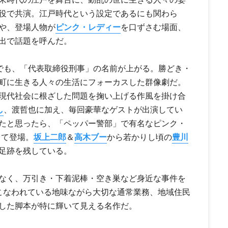
役で共演。江戸時代という設定であるにも関わら
や、登場人物が
ピンク・レディー
を口ずさむ場面、
出で話題を呼んだ。
”でも、「代表取締役刑事」の名前が上がる。勝どき・
町に生きる人々の生活にフォーカスした群像劇だ。
現代社会に根ざした問題を掬い上げる作風を掛け合
し
、
渡哲也
に加え、毎回豪華なゲストが出演してい
たと思ったら、「ペッパー警部」で有名な
ピンク・
して登場。
坂上二郎
＆
高木ブー
から若かりし頃の
豊川
足跡を残している。
なく、万引き・下着泥棒・空き巣など身近な事件を
こなわれている地味ながら大切な通常業務、地域住民
した脚本が特に輝いて見える名作だ。