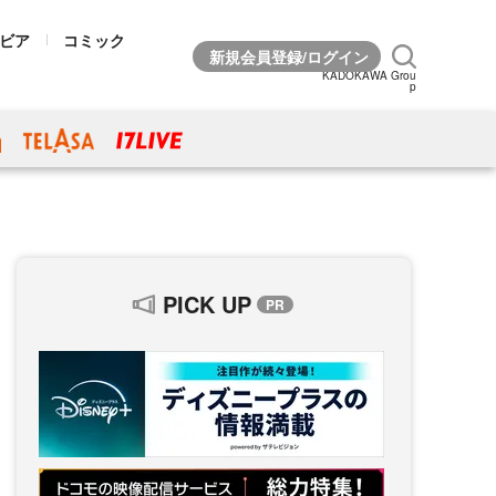
ビア
コミック
KADOKAWA Grou
p
PICK UP