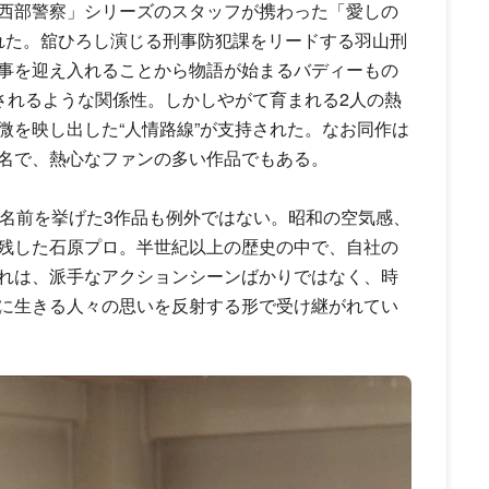
西部警察」シリーズのスタッフが携わった「愛しの
れた。
舘ひろし
演じる刑事防犯課をリードする羽山刑
事を迎え入れることから物語が始まるバディーもの
されるような関係性。しかしやがて育まれる2人の熱
微を映し出した“人情路線”が支持された。なお同作は
名で、熱心なファンの多い作品でもある。
、名前を挙げた3作品も例外ではない。昭和の空気感、
残した石原プロ。半世紀以上の歴史の中で、自社の
れは、派手なアクションシーンばかりではなく、時
に生きる人々の思いを反射する形で受け継がれてい