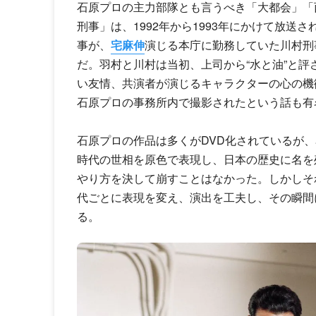
石原プロの主力部隊とも言うべき「大都会」「
刑事」は、1992年から1993年にかけて放送さ
事が、
宅麻伸
演じる本庁に勤務していた川村刑
だ。羽村と川村は当初、上司から“水と油”と評
い友情、共演者が演じるキャラクターの心の機
石原プロの事務所内で撮影されたという話も有
石原プロの作品は多くがDVD化されているが
時代の世相を原色で表現し、日本の歴史に名を
やり方を決して崩すことはなかった。しかしそ
代ごとに表現を変え、演出を工夫し、その瞬間
る。