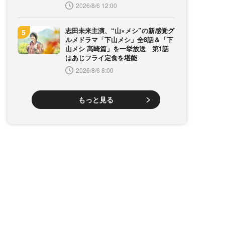
2026/8/6 12:00
志田未来主演、“山×メシ”の新感覚グ
ルメドラマ「下山メシ」全8話＆「下
山メシ 高崎篇」を一挙放送 第1話
はあじフライ定食を堪能
2026/8/6 8:00
もっと見る