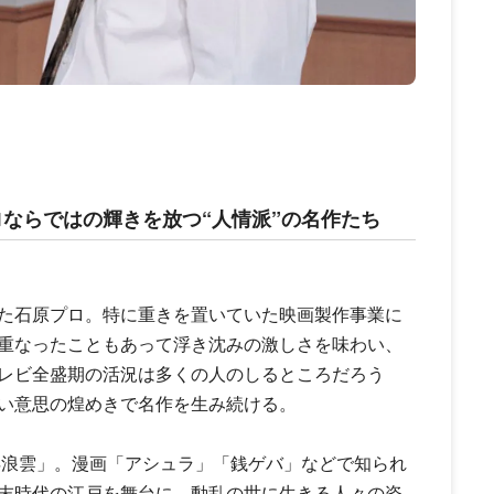
ならではの輝きを放つ“人情派”の名作たち
た石原プロ。特に重きを置いていた映画製作事業に
重なったこともあって浮き沈みの激しさを味わい、
レビ全盛期の活況は多くの人のしるところだろう
い意思の煌めきで名作を生み続ける。
浮浪雲」。漫画「アシュラ」「銭ゲバ」などで知られ
末時代の江戸を舞台に、動乱の世に生きる人々の姿