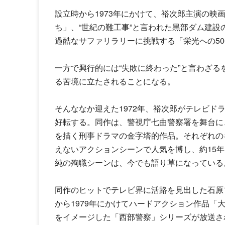
設立時から1973年にかけて、裕次郎主演の映
ち」、“世紀の難工事”と言われた黒部ダム建
過酷なサファリラリーに挑戦する「栄光への50
一方で興行的には“失敗に終わった”と言わざ
る苦境に立たされることになる。
そんななか迎えた1972年、裕次郎がテレビド
好転する。同作は、警視庁七曲警察署を舞台に
を描く刑事ドラマの金字塔的作品。それぞれの
えないアクションシーンで人気を博し、約15
純の殉職シーンは、今でも語り草になっている
同作のヒットでテレビ界に活路を見出した石原プ
から1979年にかけてハードアクション作品「大
をイメージした「西部警察」シリーズが放送さ