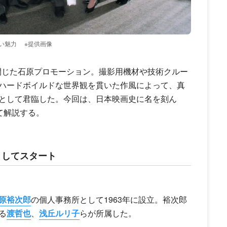
い魅力
※提供画像
を閉じた石原プロモーション。撮影用機材や技術クルー
ハードボイルドな世界観を貫いた作風によって、真
として君臨した。今回は、日本映画史に名を刻ん
て解説する。
としてスタート
原裕次郎
の個人事務所として1963年に設立。裕次郎
る
渡哲也
、
浅丘ルリ子
らが所属した。