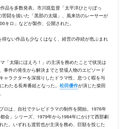
画作品を多数発表。市川崑監督「太平洋ひとりぼっ
設の苦闘を描いた「黒部の太陽」、風来坊のレーサーが
00キロ」などが製作、公開された。
るを得ない作品も少なくはなく、経営の存続が危ぶまれ
ラマ「太陽にほえろ！」の主演を務めたことで状況は
、事件の発生から解決までと登場人物のエピソード
キャラクターを深堀りしたドラマ性、息つく暇を与
年にわたる長寿番組となった。
松田優作
が演じた柴田
。
ロは、自社でテレビドラマの制作を開始。1976年
都会」シリーズ、1979年から1984年にかけて西部劇
れた。いずれも
渡哲也
が主演を務め、巨額を投じた