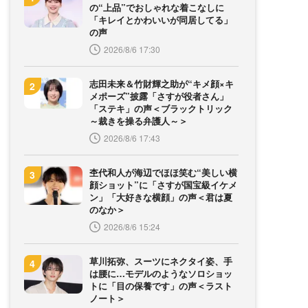
の“上品”でおしゃれな着こなしに
「キレイとかわいいが同居してる」
の声
2026/8/6 17:30
志田未来＆竹財輝之助が“キメ顔×キ
メポーズ”披露「さすが役者さん」
「ステキ」の声＜ブラックトリック
～裁きを操る弁護人～＞
2026/8/6 17:43
杢代和人が海辺でほほ笑む“美しい横
顔ショット”に「さすが国宝級イケメ
ン」「大好きな横顔」の声＜君は夏
のなか＞
2026/8/6 15:24
草川拓弥、スーツにネクタイ姿、手
は腰に…モデルのようなソロショッ
トに「目の保養です」の声＜ラスト
ノート＞