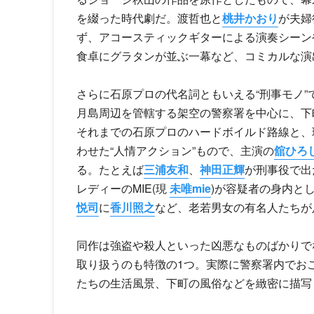
を綴った時代劇だ。
渡哲也
と
桃井かおり
が夫婦
ず、アコースティックギターによる演奏シーン
食卓にグラタンが並ぶ一幕など、コミカルな演
さらに石原プロの代名詞ともいえる“刑事モノ
月島周辺を管轄する架空の警察署を中心に、下
それまでの石原プロのハードボイルド路線と、
わせた“人情アクション”もので、主演の
舘ひろ
る。たとえば
三浦友和
、
神田正輝
が刑事役で出
レディー
のMIE(現
未唯mie
)が容疑者の身内と
悦司
に
香川照之
など、老若男女の有名人たちが
同作は強盗や殺人といった凶悪なものばかりで
取り扱うのも特徴の1つ。実際に警察署内でお
たちの生活風景、下町の風俗などを緻密に描写